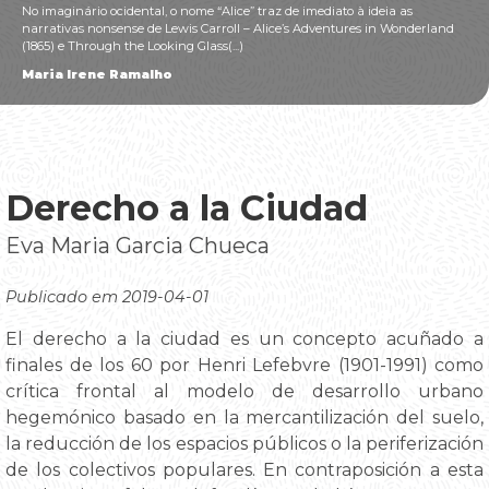
No imaginário ocidental, o nome “Alice” traz de imediato à ideia as
narrativas nonsense de Lewis Carroll – Alice’s Adventures in Wonderland
(1865) e Through the Looking Glass(...)
Maria Irene Ramalho
Derecho a la Ciudad
Eva Maria Garcia Chueca
Publicado em 2019-04-01
El derecho a la ciudad es un concepto acuñado a
finales de los 60 por Henri Lefebvre (1901-1991) como
crítica frontal al modelo de desarrollo urbano
hegemónico basado en la mercantilización del suelo,
la reducción de los espacios públicos o la periferización
de los colectivos populares. En contraposición a esta