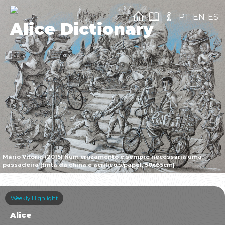
PT
EN
ES
Alice Dictionary
Mário Vitória (2015) Num cruzamento é sempre necessária uma
passadeira [tinta da china e acrílico s/papel, 50x65cm]
Weekly Highlight
Alice