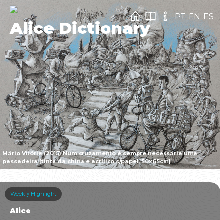
PT
EN
ES
Alice Dictionary
Mário Vitória (2015) Num cruzamento é sempre necessária uma
passadeira [tinta da china e acrílico s/papel, 50x65cm]
Weekly Highlight
Alice