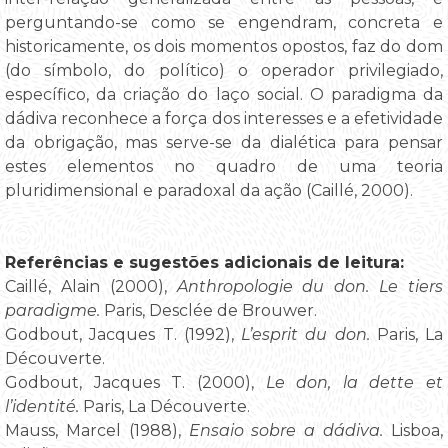
perguntando-se como se engendram, concreta e
historicamente, os dois momentos opostos, faz do dom
(do símbolo, do político) o operador privilegiado,
específico, da criação do laço social. O paradigma da
dádiva reconhece a força dos interesses e a efetividade
da obrigação, mas serve-se da dialética para pensar
estes elementos no quadro de uma teoria
pluridimensional e paradoxal da ação (Caillé, 2000).
Referências e sugestões adicionais de leitura:
Caillé, Alain (2000),
Anthropologie du don. Le tiers
paradigme.
Paris, Desclée de Brouwer.
Godbout, Jacques T. (1992),
L’esprit du don.
Paris, La
Découverte.
Godbout, Jacques T. (2000),
Le don, la dette et
l’identité.
Paris, La Découverte.
Mauss, Marcel (1988),
Ensaio sobre a dádiva.
Lisboa,