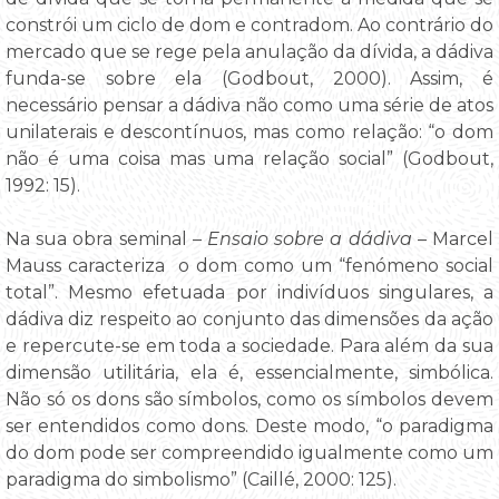
constrói um ciclo de dom e contradom. Ao contrário do
mercado que se rege pela anulação da dívida, a dádiva
funda-se sobre ela (Godbout, 2000). Assim, é
necessário pensar a dádiva não como uma série de atos
unilaterais e descontínuos, mas como relação: “o dom
não é uma coisa mas uma relação social” (Godbout,
1992: 15).
Na sua obra seminal –
Ensaio sobre a dádiva
– Marcel
Mauss caracteriza o dom como um “fenómeno social
total”. Mesmo efetuada por indivíduos singulares, a
dádiva diz respeito ao conjunto das dimensões da ação
e repercute-se em toda a sociedade. Para além da sua
dimensão utilitária, ela é, essencialmente, simbólica.
Não só os dons são símbolos, como os símbolos devem
ser entendidos como dons. Deste modo, “o paradigma
do dom pode ser compreendido igualmente como um
paradigma do simbolismo” (Caillé, 2000: 125).