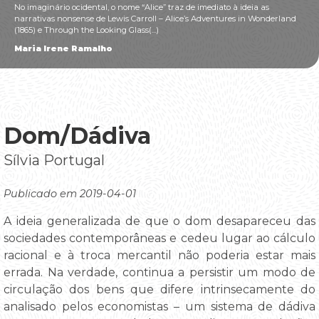
No imaginário ocidental, o nome “Alice” traz de imediato à ideia as
narrativas nonsense de Lewis Carroll – Alice’s Adventures in Wonderland
(1865) e Through the Looking Glass(...)
Maria Irene Ramalho
Dom/Dádiva
Sílvia Portugal
Publicado em 2019-04-01
A ideia generalizada de que o dom desapareceu das
sociedades contemporâneas e cedeu lugar ao cálculo
racional e à troca mercantil não poderia estar mais
errada. Na verdade, continua a persistir um modo de
circulação dos bens que difere intrinsecamente do
analisado pelos economistas – um sistema de dádiva