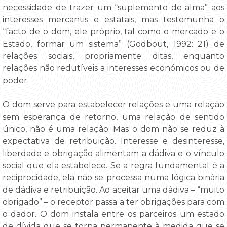
necessidade de trazer um “suplemento de alma” aos
interesses mercantis e estatais, mas testemunha o
“facto de o dom, ele próprio, tal como o mercado e o
Estado, formar um sistema” (Godbout, 1992: 21) de
relações sociais, propriamente ditas, enquanto
relações não redutíveis a interesses económicos ou de
poder.
O dom serve para estabelecer relações e uma relação
sem esperança de retorno, uma relação de sentido
único, não é uma relação. Mas o dom não se reduz à
expectativa de retribuição. Interesse e desinteresse,
liberdade e obrigação alimentam a dádiva e o vínculo
social que ela estabelece. Se a regra fundamental é a
reciprocidade, ela não se processa numa lógica binária
de dádiva e retribuição. Ao aceitar uma dádiva – “muito
obrigado” – o receptor passa a ter obrigações para com
o dador. O dom instala entre os parceiros um estado
de dívida que se torna permanente à medida que se