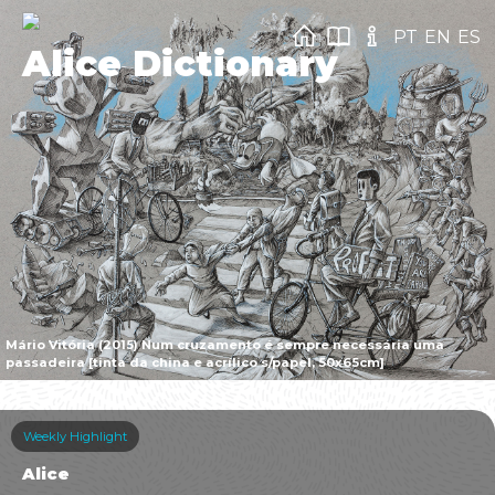
PT
EN
ES
Alice Dictionary
Mário Vitória (2015) Num cruzamento é sempre necessária uma
passadeira [tinta da china e acrílico s/papel, 50x65cm]
Weekly Highlight
Alice