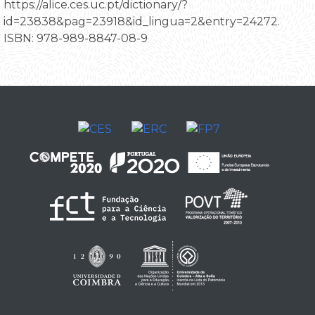
https://alice.ces.uc.pt/dictionary/?
id=23838&pag=23918&id_lingua=2&entry=24272.
ISBN: 978-989-8847-08-9