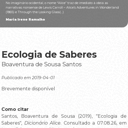
No imaginário ocidental, o nome “Alice” traz de imediato à ideia as
narrativas nonsense de Lewis Carroll – Alice’s Adventures in Wonderland
(1865) e Through the Looking Glass(...)
Maria Irene Ramalho
Ecologia de Saberes
Boaventura de Sousa Santos
Publicado em 2019-04-01
Brevemente disponível
Como citar
Santos, Boaventura de Sousa (2019), "Ecologia de
Saberes",
Dicionário Alice
. Consultado a 07.08.26, em