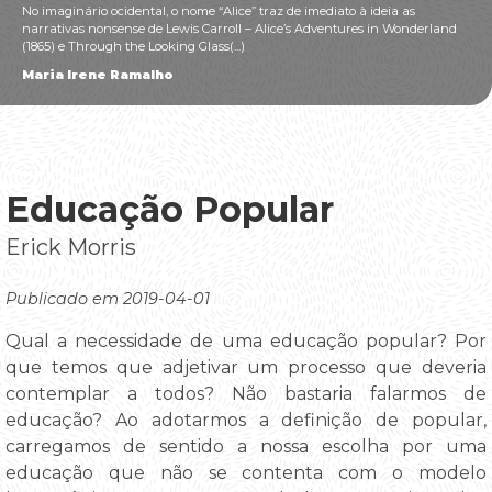
No imaginário ocidental, o nome “Alice” traz de imediato à ideia as
narrativas nonsense de Lewis Carroll – Alice’s Adventures in Wonderland
(1865) e Through the Looking Glass(...)
Maria Irene Ramalho
Educação Popular
Erick Morris
Publicado em 2019-04-01
Qual a necessidade de uma educação popular? Por
que temos que adjetivar um processo que deveria
contemplar a todos? Não bastaria falarmos de
educação? Ao adotarmos a definição de popular,
carregamos de sentido a nossa escolha por uma
educação que não se contenta com o modelo