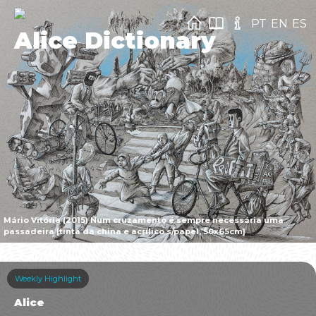
PT
EN
ES
Alice Dictionary
Mário Vitória (2015) Num cruzamento é sempre necessária uma
passadeira [tinta da china e acrílico s/papel, 50x65cm]
Weekly Highlight
Alice