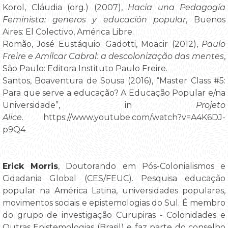
Korol, Cláudia (org.) (2007),
Hacia una Pedagogía
Feminista: generos y educación popular
, Buenos
Aires: El Colectivo, América Libre.
Romão, José Eustáquio; Gadotti, Moacir (2012),
Paulo
Freire e Amílcar Cabral: a descolonização das mentes
,
São Paulo: Editora Instituto Paulo Freire.
Santos, Boaventura de Sousa (2016), “Master Class #5:
Para que serve a educação? A Educação Popular e/na
Universidade”, in
Projeto
Alice
. https://www.youtube.com/watch?v=A4K6DJ-
p9Q4
Erick Morris
, Doutorando em Pós-Colonialismos e
Cidadania Global (CES/FEUC). Pesquisa educação
popular na América Latina, universidades populares,
movimentos sociais e epistemologias do Sul. É membro
do grupo de investigação Curupiras - Colonidades e
Outras Epistemologias (Brasil) e faz parte do conselho