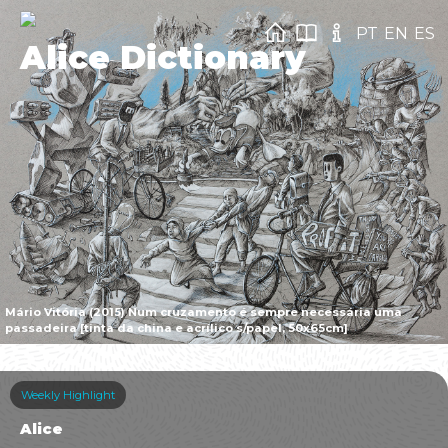
PT
EN
ES
Alice Dictionary
Mário Vitória (2015) Num cruzamento é sempre necessária uma
passadeira [tinta da china e acrílico s/papel, 50x65cm]
Weekly Highlight
Alice