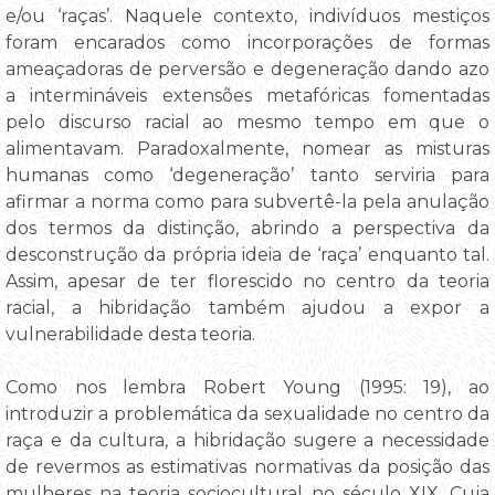
e/ou ‘raças’. Naquele contexto, indivíduos mestiços
foram encarados como incorporações de formas
ameaçadoras de perversão e degeneração dando azo
a intermináveis extensões metafóricas fomentadas
pelo discurso racial ao mesmo tempo em que o
alimentavam. Paradoxalmente, nomear as misturas
humanas como ‘degeneração’ tanto serviria para
afirmar a norma como para subvertê-la pela anulação
dos termos da distinção, abrindo a perspectiva da
desconstrução da própria ideia de ‘raça’ enquanto tal.
Assim, apesar de ter florescido no centro da teoria
racial, a hibridação também ajudou a expor a
vulnerabilidade desta teoria.
Como nos lembra Robert Young (1995: 19), ao
introduzir a problemática da sexualidade no centro da
raça e da cultura, a hibridação sugere a necessidade
de revermos as estimativas normativas da posição das
mulheres na teoria sociocultural no século XIX. Cuja