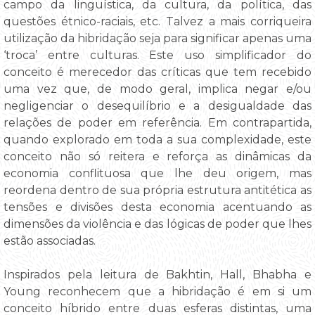
campo da linguística, da cultura, da política, das
questões étnico-raciais, etc. Talvez a mais corriqueira
utilização da hibridação seja para significar apenas uma
‘troca’ entre culturas. Este uso simplificador do
conceito é merecedor das críticas que tem recebido
uma vez que, de modo geral, implica negar e/ou
negligenciar o desequilíbrio e a desigualdade das
relações de poder em referência. Em contrapartida,
quando explorado em toda a sua complexidade, este
conceito não só reitera e reforça as dinâmicas da
economia conflituosa que lhe deu origem, mas
reordena dentro de sua própria estrutura antitética as
tensões e divisões desta economia acentuando as
dimensões da violência e das lógicas de poder que lhes
estão associadas.
Inspirados pela leitura de Bakhtin, Hall, Bhabha e
Young reconhecem que a hibridação é em si um
conceito híbrido entre duas esferas distintas, uma