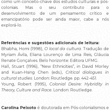
como um conceito-chave dos estudos culturais e pós-
coloniais. Mas o seu contributo para o
desenvolvimento de um pensamento crítico e
emancipatório pode ser ainda maior, cabe a nós
explorá-lo.
Referências e sugestões adicionais de leitura:
Bhabha, Homi (1998),
O local da cultura
. Tradução de
Myriam Ávila, Eliana Lourenço de Lima Reis, Gláucia
Renate Gonçalves. Belo horizonte: Editora UFMG.
Hall, Stuart (1996), “New Ethnicities”, in David Morley
and Kuan-Hsing Chen (eds.),
Critical dialogues in
cultural studies
. London: Routledge. pp. 442-451.
Young, Robert (1995),
Colonial Desire: Hybridity in
Theory, Culture and Race
. London: Routledge.
Carolina Peixoto
é doutorada em Pós-colonialismos e