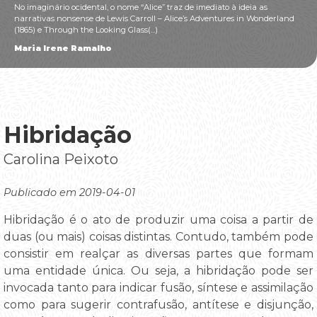
No imaginário ocidental, o nome “Alice” traz de imediato à ideia as
narrativas nonsense de Lewis Carroll – Alice’s Adventures in Wonderland
(1865) e Through the Looking Glass(...)
Maria Irene Ramalho
Hibridação
Carolina Peixoto
Publicado em 2019-04-01
Hibridação é o ato de produzir uma coisa a partir de
duas (ou mais) coisas distintas. Contudo, também pode
consistir em realçar as diversas partes que formam
uma entidade única. Ou seja, a hibridação pode ser
invocada tanto para indicar fusão, síntese e assimilação
como para sugerir contrafusão, antítese e disjunção,