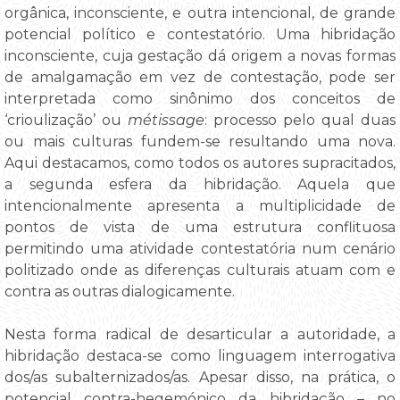
orgânica, inconsciente, e outra intencional, de grande
potencial político e contestatório. Uma hibridação
inconsciente, cuja gestação dá origem a novas formas
de amalgamação em vez de contestação, pode ser
interpretada como sinônimo dos conceitos de
‘crioulização’ ou
métissage
: processo pelo qual duas
ou mais culturas fundem-se resultando uma nova.
Aqui destacamos, como todos os autores supracitados,
a segunda esfera da hibridação. Aquela que
intencionalmente apresenta a multiplicidade de
pontos de vista de uma estrutura conflituosa
permitindo uma atividade contestatória num cenário
politizado onde as diferenças culturais atuam com e
contra as outras dialogicamente.
Nesta forma radical de desarticular a autoridade, a
hibridação destaca-se como linguagem interrogativa
dos/as subalternizados/as. Apesar disso, na prática, o
potencial contra-hegemónico da hibridação – no