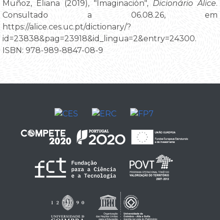
Muñoz, Eliana (2019), "Imaginación",
Dicionário Alice
.
Consultado a 06.08.26, em
https://alice.ces.uc.pt/dictionary/?
id=23838&pag=23918&id_lingua=2&entry=24300.
ISBN: 978-989-8847-08-9