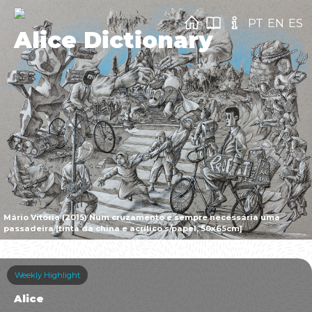
PT
EN
ES
Alice Dictionary
Mário Vitória (2015) Num cruzamento é sempre necessária uma
passadeira [tinta da china e acrílico s/papel, 50x65cm]
Weekly Highlight
Alice