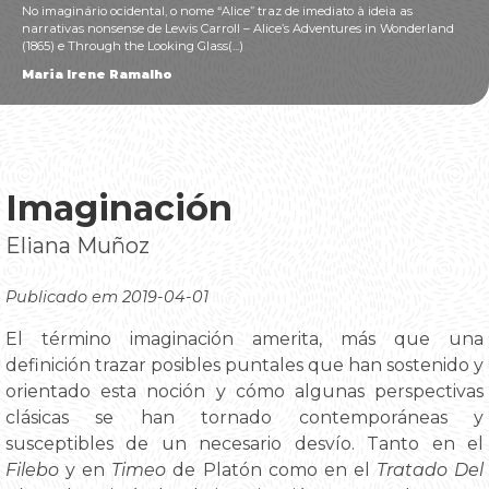
No imaginário ocidental, o nome “Alice” traz de imediato à ideia as
narrativas nonsense de Lewis Carroll – Alice’s Adventures in Wonderland
(1865) e Through the Looking Glass(...)
Maria Irene Ramalho
Imaginación
Eliana Muñoz
Publicado em 2019-04-01
El término imaginación amerita, más que una
definición trazar posibles puntales que han sostenido y
orientado esta noción y cómo algunas perspectivas
clásicas se han tornado contemporáneas y
susceptibles de un necesario desvío. Tanto en el
Filebo
y en
Timeo
de Platón como en el
Tratado Del