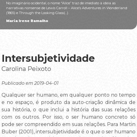
No imaginário ocidental, o nome “Alice” traz de imediato à ideia as
narrativas nonsense de Lewis Carroll – Alice’s Adventures in Wonderland
(1865) e Through the Looking Glass(...)
Maria Irene Ramalho
Intersubjetividade
Carolina Peixoto
Publicado em 2019-04-01
Qualquer ser humano, em qualquer ponto no tempo
e no espaço, é produto da auto-criação dinâmica de
sua história, o que inclui a história das suas relações
com os outros. Por isso, o ser humano concreto só
pode ser compreendido em suas relações. Para Martin
Buber (2001), intersubjetividade é o que o ser humano