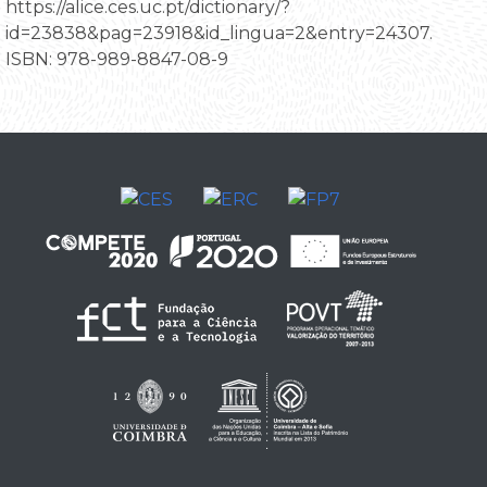
https://alice.ces.uc.pt/dictionary/?
id=23838&pag=23918&id_lingua=2&entry=24307.
ISBN: 978-989-8847-08-9