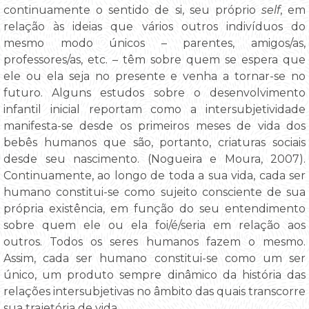
continuamente o sentido de si, seu próprio
self
, em
relação às ideias que vários outros indivíduos do
mesmo modo únicos – parentes, amigos/as,
professores/as, etc. – têm sobre quem se espera que
ele ou ela seja no presente e venha a tornar-se no
futuro. Alguns estudos sobre o desenvolvimento
infantil inicial reportam como a intersubjetividade
manifesta-se desde os primeiros meses de vida dos
bebês humanos que são, portanto, criaturas sociais
desde seu nascimento. (Nogueira e Moura, 2007).
Continuamente, ao longo de toda a sua vida, cada ser
humano constitui-se como sujeito consciente de sua
própria existência, em função do seu entendimento
sobre quem ele ou ela foi/é/seria em relação aos
outros. Todos os seres humanos fazem o mesmo.
Assim, cada ser humano constitui-se como um ser
único, um produto sempre dinâmico da história das
relações intersubjetivas no âmbito das quais transcorre
sua trajetória de vida.