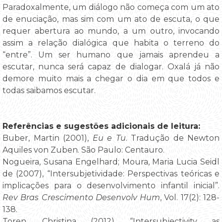
Paradoxalmente, um diálogo não começa com um ato
de enuciação, mas sim com um ato de escuta, o que
requer abertura ao mundo, a um outro, invocando
assim a relação dialógica que habita o terreno do
“entre”. Um ser humano que jamais aprendeu a
escutar, nunca será capaz de dialogar. Oxalá já não
demore muito mais a chegar o dia em que todos e
todas saibamos escutar.
Referências e sugestões adicionais de leitura:
Buber, Martin (2001),
Eu e Tu
. Tradução de Newton
Aquiles von Zuben. São Paulo: Centauro.
Nogueira, Susana Engelhard; Moura, Maria Lucia Seidl
de (2007), “Intersubjetividade: Perspectivas teóricas e
implicações para o desenvolvimento infantil inicial”.
Rev Bras Crescimento Desenvolv Hum
, Vol. 17(2): 128-
138.
Toren, Christina (2012), “Intersubjectivity as