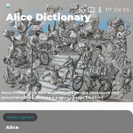
PT
EN
ES
Alice Dictionary
Mário Vitória (2015) Num cruzamento é sempre necessária uma
passadeira [tinta da china e acrílico s/papel, 50x65cm]
Weekly Highlight
Alice