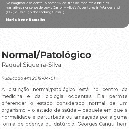
No imaginário ocidental, o nome “Alice” traz de imediato à ideia as
narrativas nonsense de Lewis Carroll – Alice’s Adventures in Wonderland
(1865) e Through the Looking Glass(...)
Maria Irene Ramalho
Normal/Patológico
Raquel Siqueira-Silva
Publicado em 2019-04-01
A distinção normal/patológico está no centro da
medicina e da biologia ocidentais. Ela permite
diferenciar o estado considerado normal de um
organismo – o estado de saúde – daquele em que a
normalidade é perturbada ou ameaçada por alguma
forma de doença ou distúrbio. Georges Canguilhem