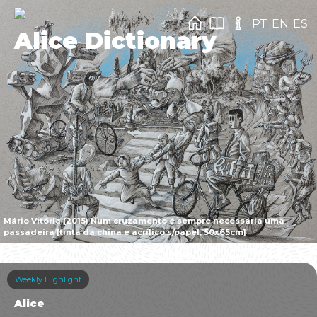
PT
EN
ES
Alice Dictionary
Mário Vitória (2015) Num cruzamento é sempre necessária uma
passadeira [tinta da china e acrílico s/papel, 50x65cm]
Weekly Highlight
Alice