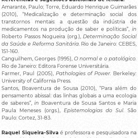
Amarante, Paulo; Torre, Eduardo Henrique Guimarães
(2010), “Medicalização e determinação social dos
transtornos mentais: a questão da indústria de
medicamentos na produção de saber e políticas”,
in
Roberto Passos Nogueira (org.),
Determinação Social
da Saúde e Reforma Sanitária
. Rio de Janeiro: CEBES,
151-160.
Canguilhem, Georges (1995),
O normal e o patológico
.
Rio de Janeiro: Editora Forense Universitária.
Farmer, Paul (2005),
Pathologies of Power
. Berkeley:
University of California Press.
Santos, Boaventura de Sousa (2010), “Para além do
pensamento abissal: das linhas globais a uma ecologia
de saberes”,
in
Boaventura de Sousa Santos e Maria
Paula Meneses (orgs.),
Epistemologias do Sul
. São
Paulo: Cortez, 31-83.
Raquel Siqueira-Silva
é professora e pesquisadora na