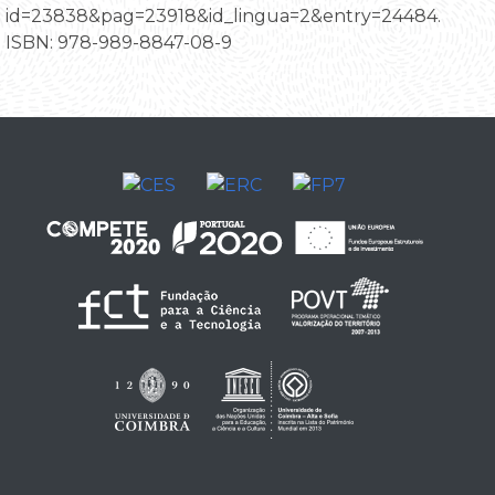
id=23838&pag=23918&id_lingua=2&entry=24484.
ISBN: 978-989-8847-08-9