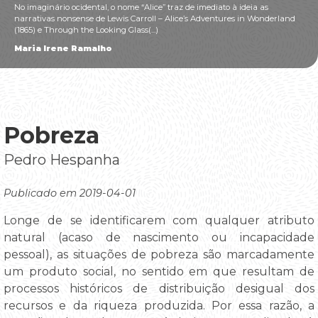
No imaginário ocidental, o nome “Alice” traz de imediato à ideia as
narrativas nonsense de Lewis Carroll – Alice’s Adventures in Wonderland
(1865) e Through the Looking Glass(...)
Maria Irene Ramalho
Pobreza
Pedro Hespanha
Publicado em 2019-04-01
Longe de se identificarem com qualquer atributo
natural (acaso de nascimento ou incapacidade
pessoal), as situações de pobreza são marcadamente
um produto social, no sentido em que resultam de
processos históricos de distribuição desigual dos
recursos e da riqueza produzida. Por essa razão, a