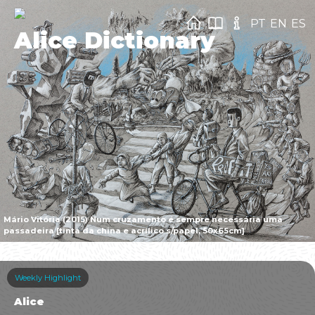
PT
EN
ES
Alice Dictionary
Mário Vitória (2015) Num cruzamento é sempre necessária uma
passadeira [tinta da china e acrílico s/papel, 50x65cm]
Weekly Highlight
Alice