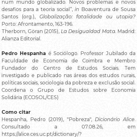
num mundo globalizado. Novos problemas e novos
desafios para a teoria social”,
in
Boaventura de Sousa
Santos (org.),
Globalização: fatalidade ou utopia?
Porto: Afrontamento, 163-196.
Therborn, Göran (2015),
La Desigualdad Mata
. Madrid:
Alianza Editorial.
Pedro Hespanha
é Sociólogo. Professor Jubilado da
Faculdade de Economia de Coimbra e Membro
Fundador do Centro de Estudos Sociais. Tem
investigado e publicado nas áreas dos estudos rurais,
políticas sociais, sociologia da pobreza e exclusão social.
Coordena o Grupo de Estudos sobre Economia
Solidária (ECOSOL/CES)
Como citar
Hespanha, Pedro (2019), "Pobreza",
Dicionário Alice
.
Consultado a 07.08.26, em
https://alice.ces.uc.pt/dictionary/?