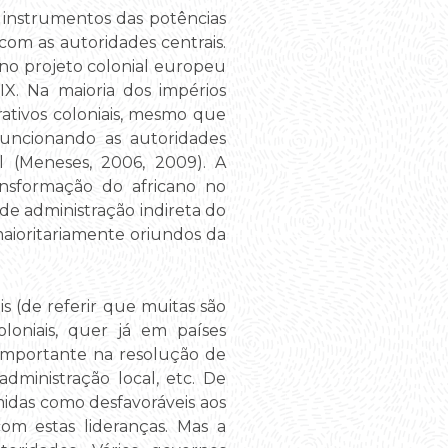
instrumentos das potências
om as autoridades centrais.
rno projeto colonial europeu
X. Na maioria dos impérios
rativos coloniais, mesmo que
 funcionando as autoridades
al (Meneses, 2006, 2009). A
ransformação do africano no
de administração indireta do
 maioritariamente oriundos da
is (de referir que muitas são
loniais, quer já em países
importante na resolução de
dministração local, etc. De
idas como desfavoráveis aos
m estas lideranças. Mas a