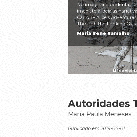
No imaginário ocidental, o
imediato à ideia as narrati
Carroll – Alice’s Adventure
Through the Looking Glass(.
Maria Irene Ramalho
Mário Vitóri
Autoridades T
Maria Paula Meneses
Publicado em 2019-04-01