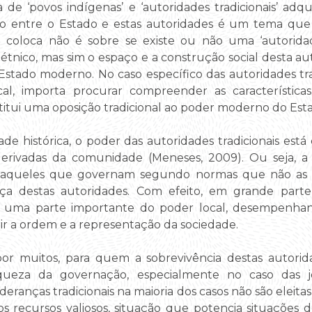
a de ‘povos indígenas’ e ‘autoridades tradicionais’ ad
ção entre o Estado e estas autoridades é um tema que
e coloca não é sobre se existe ou não uma ‘autoridad
ico, mas sim o espaço e a construção social desta aut
stado moderno. No caso específico das autoridades trad
cal, importa procurar compreender as característic
itui uma oposição tradicional ao poder moderno do Est
de histórica, o poder das autoridades tradicionais es
derivadas da comunidade (Meneses, 2009). Ou seja, a 
por aqueles que governam segundo normas que não as
rça destas autoridades. Com efeito, em grande parte
são uma parte importante do poder local, desempenh
tir a ordem e a representação da sociedade.
 por muitos, para quem a sobrevivência destas autori
ueza da governação, especialmente no caso das jo
eranças tradicionais na maioria dos casos não são eleit
os recursos valiosos, situação que potencia situações 