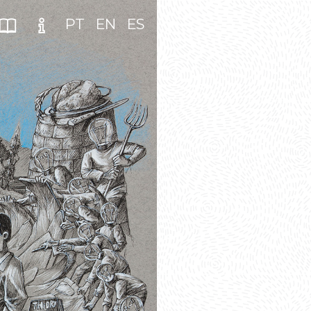
PT
EN
ES