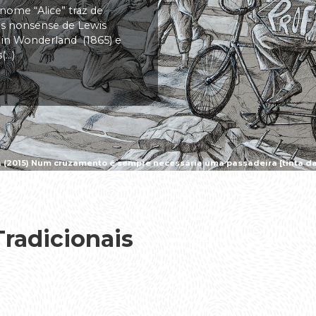
 nome “Alice” traz de
vas nonsense de Lewis
s in Wonderland (1865) e
..)
a (2015) Num cruzamento é sempre necessária uma passadeira [tinta da 
radicionais