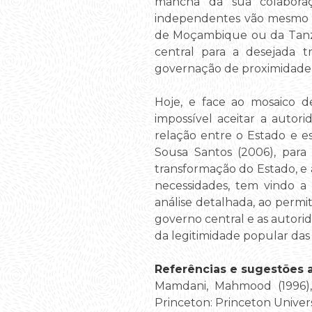
mancha da sua colaboraçã
independentes vão mesmo ap
de Moçambique ou da Tanzân
central para a desejada tr
governação de proximidade, 
Hoje, e face ao mosaico d
impossível aceitar a auto
relação entre o Estado e e
Sousa Santos (2006), para
transformação do Estado, e 
necessidades, tem vindo a 
análise detalhada, ao permi
governo central e as autor
da legitimidade popular das
Referências e sugestões ad
Mamdani, Mahmood (1996)
Princeton: Princeton Univers