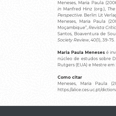
Meneses, Maria Paula (2006)
in
Manfred Hinz (org.),
The
Perspective
. Berlin: Lit Verla
Meneses, Maria Paula (2009
Moçambique”,
Revista Críti
Santos, Boaventura de Sou
Society Review
, 40(1), 39-75.
Maria Paula Meneses
é inv
núcleo de estudos sobre De
Rutgers (EUA) e Mestre em H
Como citar
Meneses, Maria Paula (201
https://alice.ces.uc.pt/di