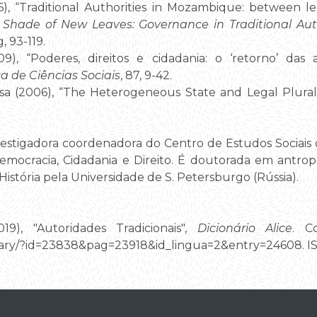
, “Traditional Authorities in Mozambique: between leg
 Shade of New Leaves: Governance in Traditional Auth
g, 93-119.
), “Poderes, direitos e cidadania: o ‘retorno’ das 
ca de Ciências Sociais
, 87, 9-42.
sa (2006), “The Heterogeneous State and Legal Plura
estigadora coordenadora do Centro de Estudos Sociais 
mocracia, Cidadania e Direito. É doutorada em antrop
istória pela Universidade de S. Petersburgo (Rússia).
9), "Autoridades Tradicionais",
Dicionário Alice
. C
ctionary/?id=23838&pag=23918&id_lingua=2&entry=24608. 