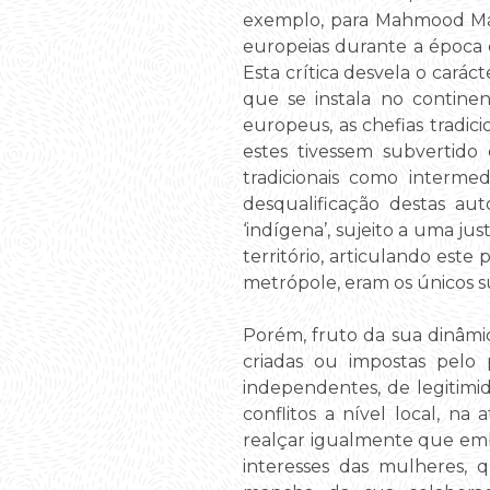
exemplo, para Mahmood Mam
europeias durante a época 
Esta crítica desvela o cará
que se instala no contine
europeus, as chefias tradic
estes tivessem subvertido 
tradicionais como intermed
desqualificação destas aut
‘indígena’, sujeito a uma j
território, articulando este
metrópole, eram os únicos suj
Porém, fruto da sua dinâmica
criadas ou impostas pelo 
independentes, de legitim
conflitos a nível local, n
realçar igualmente que emb
interesses das mulheres,