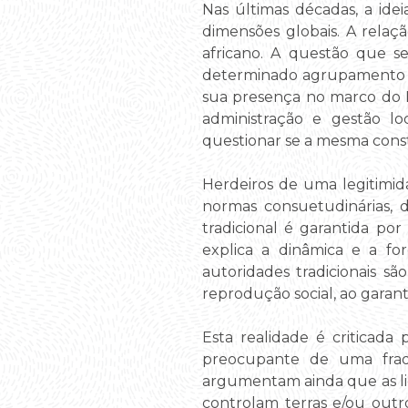
Nas últimas décadas, a idei
dimensões globais. A rela
africano. A questão que s
determinado agrupamento étn
sua presença no marco do E
administração e gestão lo
questionar se a mesma const
Herdeiros de uma legitimida
normas consuetudinárias, 
tradicional é garantida 
explica a dinâmica e a fo
autoridades tradicionais 
reprodução social, ao garan
Esta realidade é criticada
preocupante de uma fraq
argumentam ainda que as lid
controlam terras e/ou outr