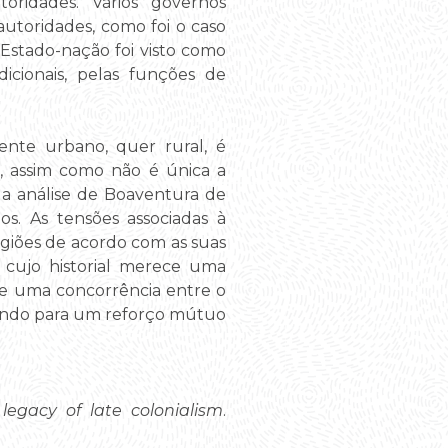
oridades. Vários governos
utoridades, como foi o caso
Estado-nação foi visto como
dicionais, pelas funções de
ente urbano, quer rural, é
, assim como não é única a
la análise de Boaventura de
s. As tensões associadas à
egiões de acordo com as suas
, cujo historial merece uma
 de uma concorrência entre o
rando para um reforço mútuo
legacy of late colonialism
.