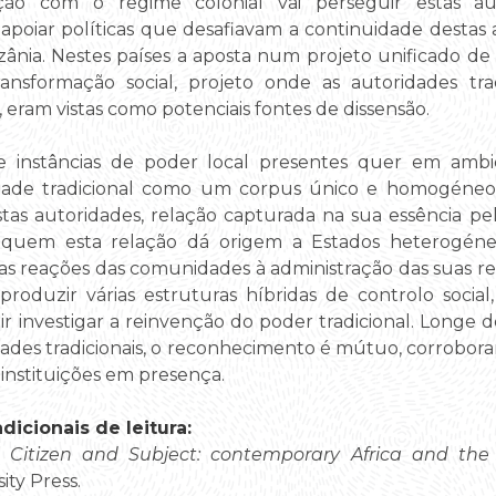
o com o regime colonial vai perseguir estas aut
oiar políticas que desafiavam a continuidade destas a
ia. Nestes países a aposta num projeto unificado de 
ansformação social, projeto onde as autoridades tra
eram vistas como potenciais fontes de dissensão.
e instâncias de poder local presentes quer em ambi
ridade tradicional como um corpus único e homogéneo
stas autoridades, relação capturada na sua essência pe
 quem esta relação dá origem a Estados heterogéneo
as reações das comunidades à administração das suas r
produzir várias estruturas híbridas de controlo social
tir investigar a reinvenção do poder tradicional. Longe
idades tradicionais, o reconhecimento é mútuo, corrobo
 instituições em presença.
icionais de leitura:
,
Citizen and Subject: contemporary Africa and the 
ity Press.