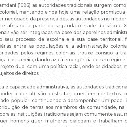
dani (1996) as autoridades tradicionais surgem como 
colonial, mantendo ainda hoje uma relação promíscua c
cter negociado da presença destas autoridades no mode
nte africano a partir da segunda metade do século XI
ionais vão ser integradas na base dos aparelhos administ
o seu processo de escolha e a sua base territorial,
iárias entre as populações e a administração coloni
oridades pelos regimes coloniais trouxe consigo a t
ustiça costumeira, dando azo à emergência de um regime 
 projeto dual com uma política racial, onde os cidadãos,
eitos de direitos.
 e capacidade administrativa, as autoridades tradiciona
poder colonial) vão desfrutar, quer em contextos co
idade popular, continuando a desempenhar um papel 
a atribuição de terras aos membros da comunidade, na a
ora as instituições tradicionais sejam comumente assum
 quer homens quer mulheres dialogam e trabalham co