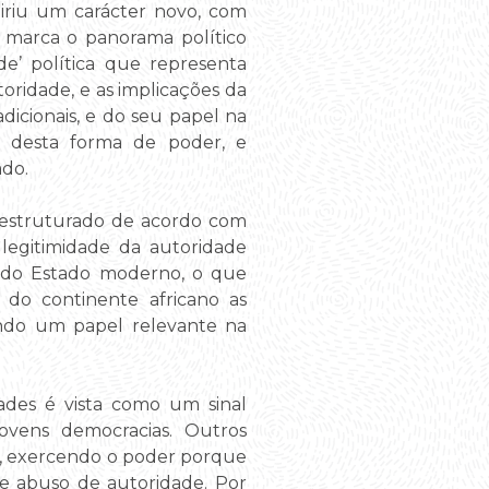
quiriu um carácter novo, com
 marca o panorama político
e’ política que representa
oridade, e as implicações da
icionais, e do seu papel na
as desta forma de poder, e
ado.
tá estruturado de acordo com
legitimidade da autoridade
 do Estado moderno, o que
 do continente africano as
ando um papel relevante na
dades é vista como um sinal
vens democracias. Outros
as, exercendo o poder porque
de abuso de autoridade. Por