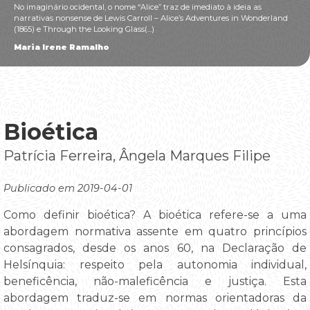
No imaginário ocidental, o nome “Alice” traz de imediato à ideia as
narrativas nonsense de Lewis Carroll – Alice’s Adventures in Wonderland
(1865) e Through the Looking Glass(...)
Maria Irene Ramalho
Bioética
Patrícia Ferreira, Ângela Marques Filipe
Publicado em 2019-04-01
Como definir bioética? A bioética refere-se a uma
abordagem normativa assente em quatro princípios
consagrados, desde os anos 60, na Declaração de
Helsínquia: respeito pela autonomia individual,
beneficência, não-maleficência e justiça. Esta
abordagem traduz-se em normas orientadoras da