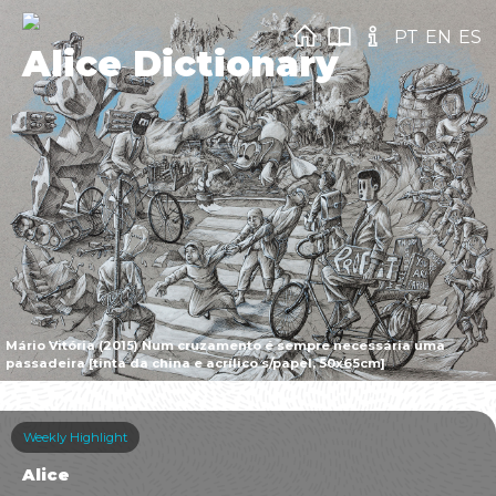
PT
EN
ES
Alice Dictionary
Mário Vitória (2015) Num cruzamento é sempre necessária uma
passadeira [tinta da china e acrílico s/papel, 50x65cm]
Weekly Highlight
Alice