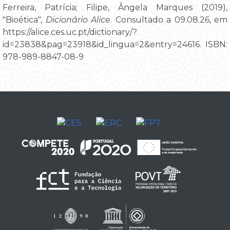
Ferreira, Patrícia; Filipe, Ângela Marques (2019),
"Bioética",
Dicionário Alice
. Consultado a 09.08.26, em
https://alice.ces.uc.pt/dictionary/?
id=23838&pag=23918&id_lingua=2&entry=24616. ISBN:
978-989-8847-08-9