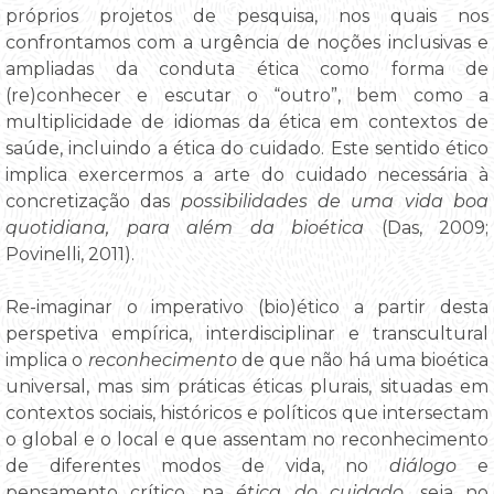
próprios projetos de pesquisa, nos quais nos
confrontamos com a urgência de noções inclusivas e
ampliadas da conduta ética como forma de
(re)conhecer e escutar o “outro”, bem como a
multiplicidade de idiomas da ética em contextos de
saúde, incluindo a ética do cuidado. Este sentido ético
implica exercermos a arte do cuidado necessária à
concretização das
possibilidades de uma vida boa
quotidiana, para além da bioética
(Das, 2009;
Povinelli, 2011).
Re-imaginar o imperativo (bio)ético a partir desta
perspetiva empírica, interdisciplinar e transcultural
implica o
reconhecimento
de que não há uma bioética
universal, mas sim práticas éticas plurais, situadas em
contextos sociais, históricos e políticos que intersectam
o global e o local e que assentam no reconhecimento
de diferentes modos de vida, no
diálogo
e
pensamento crítico, na
ética do cuidado
, seja no