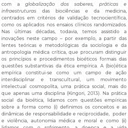
com a
globalização dos saberes, práticas e
infraestruturas
das biociências e da medicina,
centrados em critérios de validação tecnocientífica,
como os aplicados nos ensaios clínicos randomizados.
Nas últimas décadas, todavia, temos assistido a
inovações neste campo – por exemplo, a partir das
lentes teóricas e metodológicas da sociologia e da
antropologia médica crítica, que procuram distinguir
os princípios e procedimentos bioéticos formais das
questões substantivas da ética empírica. A (bio)ética
empírica constitui-se como um campo de ação
interdisciplinar e transcultural, um movimento
intelectual cosmopolita, uma prática social, mais do
que apenas uma disciplina (Kingori, 2013). Na prática
social da bioética, lidamos com questões empíricas
sobre a forma como (i) definimos os conceitos e as
dinâmicas de responsabilidade e reciprocidade, poder
e violência, autonomia médica e moral e como (ii)
lidamos com o sofrimento, a doença e a vida