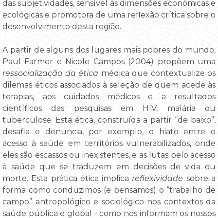
das subjetividades, sensível às dimensões económicas e
ecológicas e promotora de uma reflexão crítica sobre o
desenvolvimento desta região.
A partir de alguns dos lugares mais pobres do mundo,
Paul Farmer e Nicole Campos (2004) propõem uma
ressocialização da ética
médica que contextualize os
dilemas éticos associados à seleção de quem acede às
terapias, aos cuidados médicos e a resultados
científicos das pesquisas em HIV, malária ou
tuberculose. Esta ética, construída a partir “de baixo”,
desafia e denuncia, por exemplo, o hiato entre o
acesso à saúde em territórios vulnerabilizados, onde
eles são escassos ou inexistentes, e as lutas pelo acesso
à saúde que se traduzem em decisões de vida ou
morte. Esta prática ética implica
reflexividade
sobre a
forma como conduzimos (e pensamos) o “trabalho de
campo” antropológico e sociológico nos contextos da
saúde pública e global - como nos informam os nossos