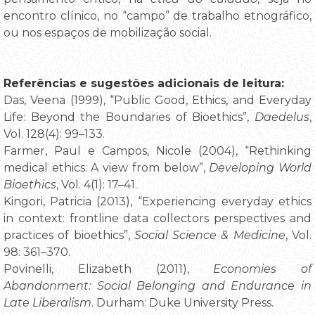
encontro clínico, no “campo” de trabalho etnográfico,
ou nos espaços de mobilização social.
Referências e sugestões adicionais de leitura
:
Das, Veena (1999), “Public Good, Ethics, and Everyday
Life: Beyond the Boundaries of Bioethics”,
Daedelus
,
Vol. 128(4): 99–133.
Farmer, Paul e Campos, Nicole (2004), “Rethinking
medical ethics: A view from below”,
Developing World
Bioethics
, Vol. 4(1): 17–41.
Kingori, Patricia (2013), “Experiencing everyday ethics
in context: frontline data collectors perspectives and
practices of bioethics”,
Social Science & Medicine
, Vol.
98: 361–370.
Povinelli, Elizabeth (2011),
Economies of
Abandonment: Social Belonging and Endurance in
Late Liberalism
. Durham: Duke University Press.