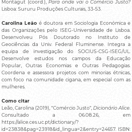
Montagut (coord.),
Para onde vai o Comércio Justo?
Lisboa: Sururu Produções Culturais, 33-53.
Carolina Leão
é doutora em Sociologia Económica e
das Organizações pelo ISEG-Universidade de Lisboa.
Desenvolveu Pós Doutorado no Instituto de
Geociências da Univ. Federal Fluminense. Integra a
equipa de investigação do SOCIUS-CSG-ISEG/UL.
Desenvolve estudos nos campos da Educação
Popular, Outras Economias e Outras Pedagogias.
Coordena e assessora projetos com minorias étnicas,
com foco na comunidade cigana, em especial com as
mulheres.
Como citar
Leão, Carolina (2019), "Comércio Justo",
Dicionário Alice
.
Consultado a 06.08.26, em
https://alice.ces.uc.pt/dictionary/?
id=23838&pag=23918&id_lingua=2&entry=24657. ISBN: