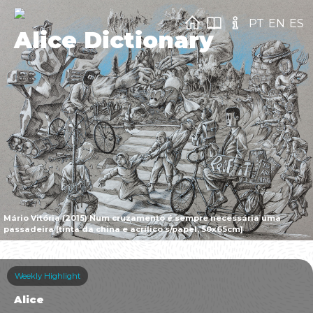
PT
EN
ES
Alice Dictionary
Mário Vitória (2015) Num cruzamento é sempre necessária uma
passadeira [tinta da china e acrílico s/papel, 50x65cm]
Weekly Highlight
Alice