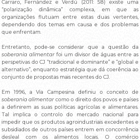
Carraro, Fernández e Verdú (2011: 58) existe uma
“polarização dinâmica” complexa, em que as
organizações flutuam entre estas duas vertentes,
dependendo dos temas em causa e dos problemas
que enfrentam.
Entretanto, pode-se considerar que a questão da
soberania alimentar
foi um divisor de águas entre as
perspetivas do CJ “tradicional e dominante” e “global e
alternativo”, enquanto estratégia que dá coerência ao
conjunto de propostas mais recentes do CJ.
Em 1996, a Via Campesina definiu o conceito de
soberania alimentar
como o direito dos povos e países
a definirem as suas políticas agrícolas e alimentares.
Tal implica o controlo do mercado nacional para
impedir que os produtos agroindustriais excedentes e
subsidiados de outros países entrem em concorrência
desleal com os alimentos locais. O comércio