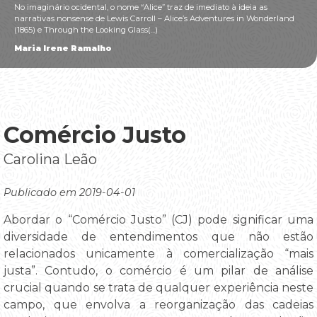
No imaginário ocidental, o nome “Alice” traz de imediato à ideia as
narrativas nonsense de Lewis Carroll – Alice’s Adventures in Wonderland
(1865) e Through the Looking Glass(...)
Maria Irene Ramalho
Comércio Justo
Carolina Leão
Publicado em 2019-04-01
Abordar o “Comércio Justo” (CJ) pode significar uma
diversidade de entendimentos que não estão
relacionados unicamente à comercialização “mais
justa”. Contudo, o comércio é um pilar de análise
crucial quando se trata de qualquer experiência neste
campo, que envolva a reorganização das cadeias