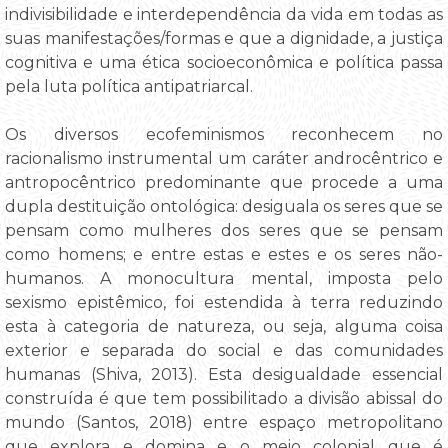
indivisibilidade e interdependência da vida em todas as
suas manifestações/formas e que a dignidade, a justiça
cognitiva e uma ética socioeconômica e política passa
pela luta política antipatriarcal.
Os diversos ecofeminismos reconhecem no
racionalismo instrumental um caráter androcêntrico e
antropocêntrico predominante que procede a uma
dupla destituição ontológica: desiguala os seres que se
pensam como mulheres dos seres que se pensam
como homens; e entre estas e estes e os seres não-
humanos. A monocultura mental, imposta pelo
sexismo epistêmico, foi estendida à terra reduzindo
esta à categoria de natureza, ou seja, alguma coisa
exterior e separada do social e das comunidades
humanas (Shiva, 2013). Esta desigualdade essencial
construída é que tem possibilitado a divisão abissal do
mundo (Santos, 2018) entre espaço metropolitano
que explora e domina e o meio colonial que é