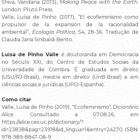
Shiva, Vandana (2013),
Making Peace with the Earth
.
London: Pluto Press.
Valle, Luísa de Pinho (2017), “El ecofeminismo como
propulsor de la expansión de la racionalidad
ambiental”,
Ecología Política
, 54, 28-36. Tradução de
Claudia Jana Sinibaldi Bento.
Luísa de Pinho Valle
é doutoranda em Democracia
no Século XXI, do Centro de Estudos Sociais da
Universidade de Coimbra. É graduada em direito
(USU/RJ-Brasil), mestra em direito (UnB-Brasil) e em
ciências sociais e jurídicas (UPO-Espanha).
Como citar
Valle, Luísa de Pinho (2019), "Ecofeminismo",
Dicionário
Alice
. Consultado a 07.08.26, em
https://alice.ces.uc.pt/dictionary/?
id=23838&pag=23918&id_lingua=1&entry=24270. ISBN:
978-989-8847-08-9