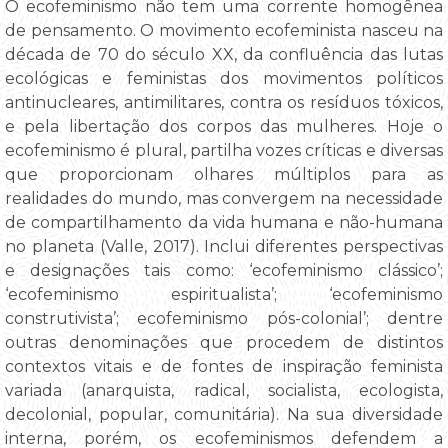
O ecofeminismo não tem uma corrente homogênea
de pensamento. O movimento ecofeminista nasceu na
década de 70 do século XX, da confluência das lutas
ecológicas e feministas dos movimentos políticos
antinucleares, antimilitares, contra os resíduos tóxicos,
e pela libertação dos corpos das mulheres. Hoje o
ecofeminismo é plural, partilha vozes críticas e diversas
que proporcionam olhares múltiplos para as
realidades do mundo, mas convergem na necessidade
de compartilhamento da vida humana e não-humana
no planeta (Valle, 2017). Inclui diferentes perspectivas
e designações tais como: ‘ecofeminismo clássico’;
‘ecofeminismo espiritualista’; ‘ecofeminismo
construtivista’; ecofeminismo pós-colonial’; dentre
outras denominações que procedem de distintos
contextos vitais e de fontes de inspiração feminista
variada (anarquista, radical, socialista, ecologista,
decolonial, popular, comunitária). Na sua diversidade
interna, porém, os ecofeminismos defendem a