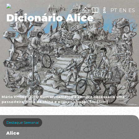
PT
EN
ES
Dicionário Alice
Mário Vitória (2015) Num cruzamento é sempre necessária uma
passadeira [tinta da china e acrílico s/papel, 50x65cm]
Destaque Semanal
Alice