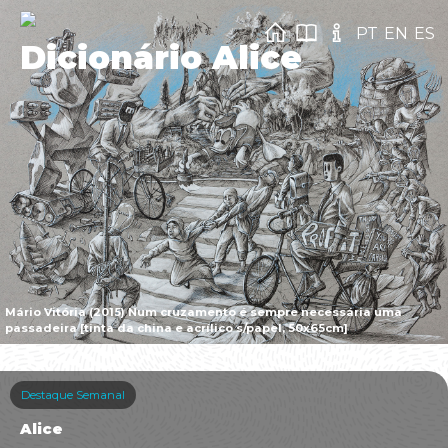
PT
EN
ES
Dicionário Alice
Mário Vitória (2015) Num cruzamento é sempre necessária uma
passadeira [tinta da china e acrílico s/papel, 50x65cm]
Destaque Semanal
Alice