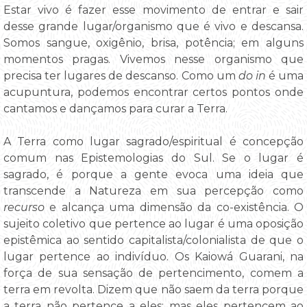
Estar vivo é fazer esse movimento de entrar e sair
desse grande lugar/organismo que é vivo e descansa.
Somos sangue, oxigênio, brisa, potência; em alguns
momentos pragas. Vivemos nesse organismo que
precisa ter lugares de descanso. Como um
do in
é uma
acupuntura, podemos encontrar certos pontos onde
cantamos e dançamos para curar a Terra.
A Terra como lugar sagrado/espiritual é concepção
comum nas Epistemologias do Sul. Se o lugar é
sagrado, é porque a gente evoca uma ideia que
transcende a Natureza em sua percepção como
recurso
e alcança uma dimensão da co-existência. O
sujeito coletivo que pertence ao lugar é uma oposição
epistêmica ao sentido capitalista/colonialista de que o
lugar pertence ao indivíduo. Os Kaiowá Guarani, na
força de sua sensação de pertencimento, comem a
terra em revolta. Dizem que não saem da terra porque
a terra não pertence a eles; mas eles pertencem ao