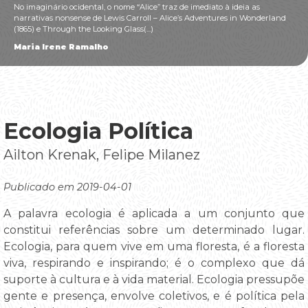
No imaginário ocidental, o nome “Alice” traz de imediato à ideia as
narrativas nonsense de Lewis Carroll – Alice’s Adventures in Wonderland
(1865) e Through the Looking Glass(...)
Maria Irene Ramalho
Ecologia Política
Ailton Krenak, Felipe Milanez
Publicado em 2019-04-01
A palavra ecologia é aplicada a um conjunto que
constitui referências sobre um determinado lugar.
Ecologia, para quem vive em uma floresta, é a floresta
viva, respirando e inspirando; é o complexo que dá
suporte à cultura e à vida material. Ecologia pressupõe
gente e presença, envolve coletivos, e é política pela