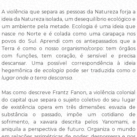
A violência que separa as pessoas da Natureza forja a
ideia da Natureza isolada, um desequilíbrio ecológico e
um ambiente pela metade. Ecologia é uma ideia que
nasce no Norte e é colada como uma carapaça nos
povos do Sul. Aprendi com os antepassados que a
Terra é como o nosso organismo/corpo: tem órgãos
com funções, tem coração, é sensível e precisa
descansar. Uma possível correspondência à ideia
hegemônica de
ecologia
pode ser traduzida como
o
lugar onde a terra descansa
.
Mas como descreve Frantz Fanon, a violência colonial
do capital que separa o sujeito coletivo do seu lugar
de existência opera em três dimensões: esvazia de
substância o passado, impõe um cotidiano de
sofrimento, a xawara descrita pelos Yanomami, e
aniquila a perspectiva de futuro. Organiza o mundo
em relações assimétricas de poder: despossessa e nos