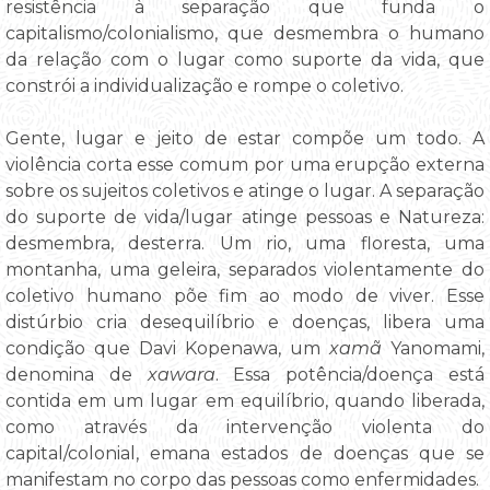
resistência à separação que funda o
capitalismo/colonialismo, que desmembra o humano
da relação com o lugar como suporte da vida, que
constrói a individualização e rompe o coletivo.
Gente, lugar e jeito de estar compõe um todo. A
violência corta esse comum por uma erupção externa
sobre os sujeitos coletivos e atinge o lugar. A separação
do suporte de vida/lugar atinge pessoas e Natureza:
desmembra, desterra. Um rio, uma floresta, uma
montanha, uma geleira, separados violentamente do
coletivo humano põe fim ao modo de viver. Esse
distúrbio cria desequilíbrio e doenças, libera uma
condição que Davi Kopenawa, um
xamã
Yanomami,
denomina de
xawara
. Essa potência/doença está
contida em um lugar em equilíbrio, quando liberada,
como através da intervenção violenta do
capital/colonial, emana estados de doenças que se
manifestam no corpo das pessoas como enfermidades.