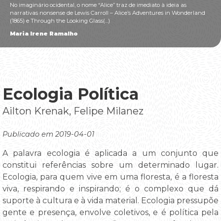
No imaginário ocidental, o nome “Alice” traz de imediato à ideia as
narrativas nonsense de Lewis Carroll – Alice’s Adventures in Wonderland
(1865) e Through the Looking Glass(...)
Maria Irene Ramalho
Ecologia Política
Ailton Krenak, Felipe Milanez
Publicado em 2019-04-01
A palavra ecologia é aplicada a um conjunto que
constitui referências sobre um determinado lugar.
Ecologia, para quem vive em uma floresta, é a floresta
viva, respirando e inspirando; é o complexo que dá
suporte à cultura e à vida material. Ecologia pressupõe
gente e presença, envolve coletivos, e é política pela