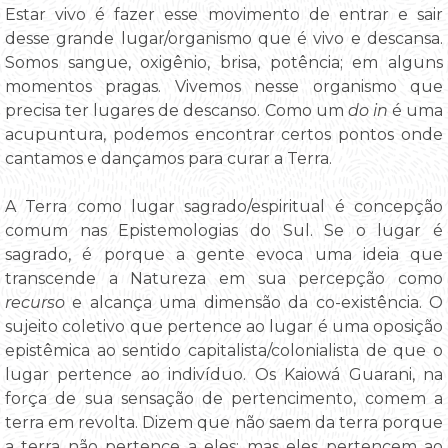
Estar vivo é fazer esse movimento de entrar e sair
desse grande lugar/organismo que é vivo e descansa.
Somos sangue, oxigênio, brisa, potência; em alguns
momentos pragas. Vivemos nesse organismo que
precisa ter lugares de descanso. Como um
do in
é uma
acupuntura, podemos encontrar certos pontos onde
cantamos e dançamos para curar a Terra.
A Terra como lugar sagrado/espiritual é concepção
comum nas Epistemologias do Sul. Se o lugar é
sagrado, é porque a gente evoca uma ideia que
transcende a Natureza em sua percepção como
recurso
e alcança uma dimensão da co-existência. O
sujeito coletivo que pertence ao lugar é uma oposição
epistêmica ao sentido capitalista/colonialista de que o
lugar pertence ao indivíduo. Os Kaiowá Guarani, na
força de sua sensação de pertencimento, comem a
terra em revolta. Dizem que não saem da terra porque
a terra não pertence a eles; mas eles pertencem ao