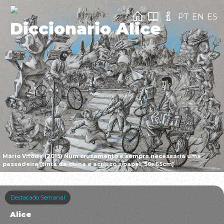
PT
EN
ES
Diccionario Alice
Mário Vitória (2015) Num cruzamento é sempre necessária uma
passadeira [tinta da china e acrílico s/papel, 50x65cm]
Destacado Semanal
Alice