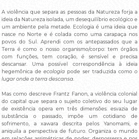
A violência que separa as pessoas da Natureza forja a
ideia da Natureza isolada, um desequilíbrio ecológico e
um ambiente pela metade. Ecologia é uma ideia que
nasce no Norte e é colada como uma carapaça nos
povos do Sul. Aprendi com os antepassados que a
Terra é como o nosso organismo/corpo: tem órgãos
com funções, tem coração, é sensível e precisa
descansar. Uma possível correspondência à ideia
hegemônica de
ecologia
pode ser traduzida como
o
lugar onde a terra descansa
.
Mas como descreve Frantz Fanon, a violência colonial
do capital que separa o sujeito coletivo do seu lugar
de existência opera em três dimensões: esvazia de
substância o passado, impõe um cotidiano de
sofrimento, a xawara descrita pelos Yanomami, e
aniquila a perspectiva de futuro. Organiza o mundo
em relações assimétricas de poder: despossessa e nos