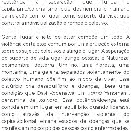
resistência à separação que funda o
capitalismo/colonialismo, que desmembra o humano
da relação com o lugar como suporte da vida, que
constrói a individualização e rompe o coletivo.
Gente, lugar e jeito de estar compõe um todo. A
violência corta esse comum por uma erupção externa
sobre os sujeitos coletivos e atinge o lugar. A separação
do suporte de vida/lugar atinge pessoas e Natureza:
desmembra, desterra. Um rio, uma floresta, uma
montanha, uma geleira, separados violentamente do
coletivo humano põe fim ao modo de viver. Esse
distúrbio cria desequilíbrio e doenças, libera uma
condição que Davi Kopenawa, um
xamã
Yanomami,
denomina de
xawara
. Essa potência/doença está
contida em um lugar em equilíbrio, quando liberada,
como através da intervenção violenta do
capital/colonial, emana estados de doenças que se
manifestam no corpo das pessoas como enfermidades.