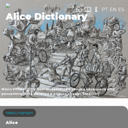
PT
EN
ES
Alice Dictionary
Mário Vitória (2015) Num cruzamento é sempre necessária uma
passadeira [tinta da china e acrílico s/papel, 50x65cm]
Weekly Highlight
Alice