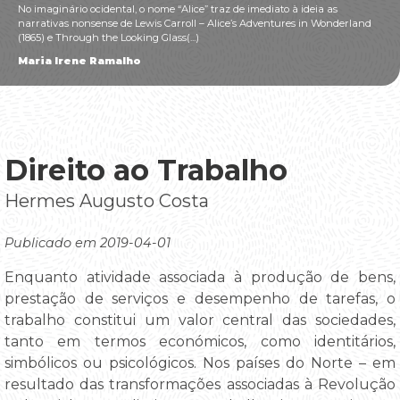
No imaginário ocidental, o nome “Alice” traz de imediato à ideia as
narrativas nonsense de Lewis Carroll – Alice’s Adventures in Wonderland
(1865) e Through the Looking Glass(...)
Maria Irene Ramalho
Direito ao Trabalho
Hermes Augusto Costa
Publicado em 2019-04-01
Enquanto atividade associada à produção de bens,
prestação de serviços e desempenho de tarefas, o
trabalho constitui um valor central das sociedades,
tanto em termos económicos, como identitários,
simbólicos ou psicológicos. Nos países do Norte – em
resultado das transformações associadas à Revolução