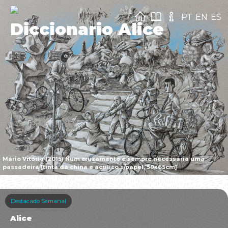
PT
EN
ES
Diccionario Alice
Mário Vitória (2015) Num cruzamento é sempre necessária uma
passadeira [tinta da china e acrílico s/papel, 50x65cm]
Destacado Semanal
Alice