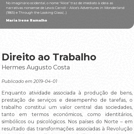
No imaginário ocidental, o nome “Alice” traz de imediato à ideia as
narrativas nonsense de Lewis Carroll – Alice’s Adventures in Wonderland
(1865) e Through the Looking Glass(...)
Maria Irene Ramalho
Direito ao Trabalho
Hermes Augusto Costa
Publicado em 2019-04-01
Enquanto atividade associada à produção de bens,
prestação de serviços e desempenho de tarefas, o
trabalho constitui um valor central das sociedades,
tanto em termos económicos, como identitários,
simbólicos ou psicológicos. Nos países do Norte – em
resultado das transformações associadas à Revolução