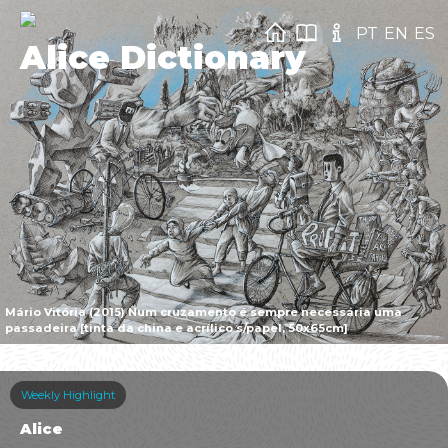
PT
EN
ES
Alice Dictionary
Mário Vitória (2015) Num cruzamento é sempre necessária uma
passadeira [tinta da china e acrílico s/papel, 50x65cm]
Weekly Highlight
Alice