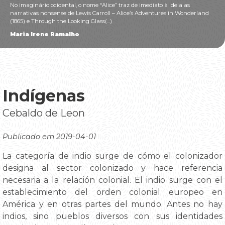
No imaginário ocidental, o nome “Alice” traz de imediato à ideia as
narrativas nonsense de Lewis Carroll – Alice’s Adventures in Wonderland
(1865) e Through the Looking Glass(...)
Maria Irene Ramalho
Indígenas
Cebaldo de Leon
Publicado em 2019-04-01
La categoría de indio surge de cómo el colonizador
designa al sector colonizado y hace referencia
necesaria a la relación colonial. El indio surge con el
establecimiento del orden colonial europeo en
América y en otras partes del mundo. Antes no hay
indios, sino pueblos diversos con sus identidades