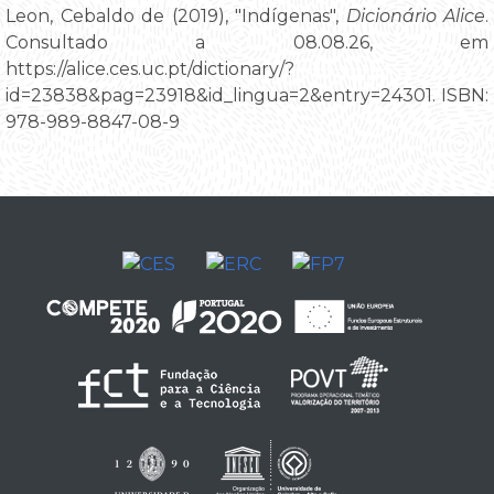
Leon, Cebaldo de (2019), "Indígenas",
Dicionário Alice
.
Consultado a 08.08.26, em
https://alice.ces.uc.pt/dictionary/?
id=23838&pag=23918&id_lingua=2&entry=24301. ISBN:
978-989-8847-08-9