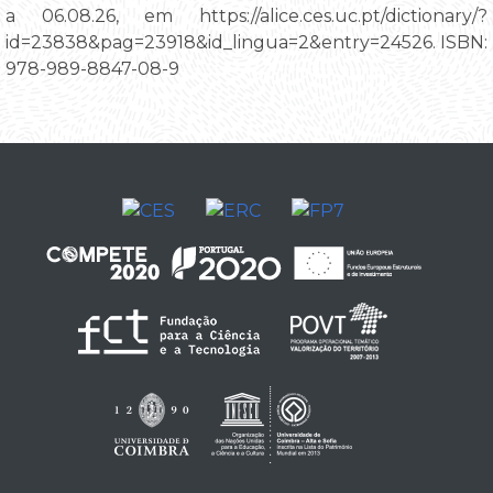
a 06.08.26, em https://alice.ces.uc.pt/dictionary/?
id=23838&pag=23918&id_lingua=2&entry=24526. ISBN:
978-989-8847-08-9