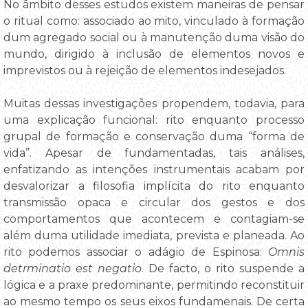
No âmbito desses estudos existem maneiras de pensar
o ritual como: associado ao mito, vinculado à formação
dum agregado social ou à manutenção duma visão do
mundo, dirigido à inclusão de elementos novos e
imprevistos ou à rejeição de elementos indesejados.
Muitas dessas investigações propendem, todavia, para
uma explicação funcional: rito enquanto processo
grupal de formação e conservação duma “forma de
vida”. Apesar de fundamentadas, tais análises,
enfatizando as intenções instrumentais acabam por
desvalorizar a filosofia implícita do rito enquanto
transmissão opaca e circular dos gestos e dos
comportamentos que acontecem e contagiam-se
além duma utilidade imediata, prevista e planeada. Ao
rito podemos associar o adágio de Espinosa:
Omnis
detrminatio est negatio
. De facto, o rito suspende a
lógica e a praxe predominante, permitindo reconstituir
ao mesmo tempo os seus eixos fundamenais. De certa