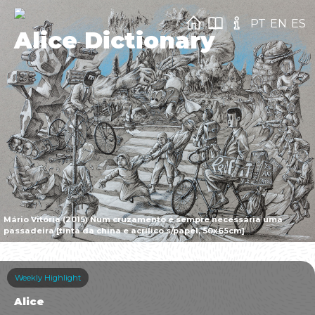
PT
EN
ES
Alice Dictionary
Mário Vitória (2015) Num cruzamento é sempre necessária uma
passadeira [tinta da china e acrílico s/papel, 50x65cm]
Weekly Highlight
Alice