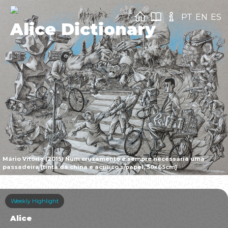
PT
EN
ES
Alice Dictionary
Mário Vitória (2015) Num cruzamento é sempre necessária uma
passadeira [tinta da china e acrílico s/papel, 50x65cm]
Weekly Highlight
Alice