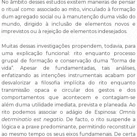
No âmbito desses estudos existem maneiras de pensar
o ritual como: associado ao mito, vinculado à formação
dum agregado social ou à manutenção duma visão do
mundo, dirigido à inclusão de elementos novos e
imprevistos ou à rejeição de elementos indesejados.
Muitas dessas investigações propendem, todavia, para
uma explicação funcional: rito enquanto processo
grupal de formação e conservação duma “forma de
vida”. Apesar de fundamentadas, tais análises,
enfatizando as intenções instrumentais acabam por
desvalorizar a filosofia implícita do rito enquanto
transmissão opaca e circular dos gestos e dos
comportamentos que acontecem e contagiam-se
além duma utilidade imediata, prevista e planeada. Ao
rito podemos associar o adágio de Espinosa:
Omnis
detrminatio est negatio
. De facto, o rito suspende a
lógica e a praxe predominante, permitindo reconstituir
ao mesmo tempo os seus eixos fundamenais. De certa