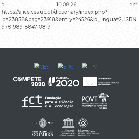
a 10.08.26, em
https://alice.ces.uc.pt/dictionary/index.php?
id=23838&pag=23918&entry=24526&id_lingua=2. ISBN:
978-989-8847-08-9