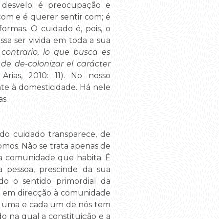
é desvelo; é preocupação e
com e é querer sentir com; é
ormas. O cuidado é, pois, o
sa ser vivida em toda a sua
 contrario, lo que busca es
 de de-colonizar el carácter
rias, 2010: 11). No nosso
te à domesticidade. Há nele
s.
 do cuidado transparece, de
omos. Não se trata apenas de
 a comunidade que habita. É
a pessoa, prescinde da sua
do o sentido primordial da
e si em direcção à comunidade
da uma e cada um de nós tem
o na qual a constituição e a