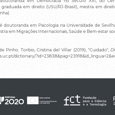
outoranda em Democracia no Século XXI, do Cent
graduada em direito (USU/RJ-Brasil), mestra em direit
anha).
é doutoranda em Psicologia na Universidade de Sevilh
stra em Migrações Internacionais, Saúde e Bem-estar soci
e Pinho; Toribio, Cristina del Villar (2019), "Cuidado",
Di
.ces.uc.pt/dictionary/?id=23838&pag=23918&id_lingua=2&