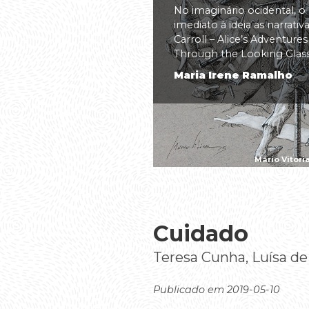
No imaginário ocidental, o
imediato à ideia as narrati
Carroll – Alice’s Adventure
Through the Looking Glass(.
Maria Irene Ramalho
Mário Vitóri
Cuidado
Teresa Cunha, Luísa de P
Publicado em 2019-05-10