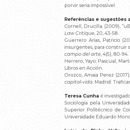
porvir seria impossível.
Referências e sugestões ad
Cornell, Drucilla. (2009), “
Law Critique
, 20, 43-58.
Guerrero Arias, Patricio (2
insurgentes, para construir s
campo del arte
, 4(5), 80-94.
Herrero, Yayo; Pascual, Mart
Libros en Acción.
Orozco, Amaia Perez (2017)
capital-vida
. Madrid: Trafica
Teresa Cunha
é investigad
Sociologia pela Universida
Superior Politécnico de Co
Universidade Eduardo Mond