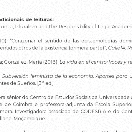
icionais de leituras:
uBuntu, Pluralism and the Responsibility of Legal Academ
010), “Corazonar el sentido de las epistemologías dom
entidos otros de la existencia (primera parte)”,
Calle14: R
a; González, María (2018),
La vida en el centro: Voces y 
,
Subversión feminista de la economía. Aportes para u
ntes de Sueños. [3.ª ed.]
ora sénior do Centro de Estudos Sociais da Universidad
de de Coimbra e professora-adjunta da Escola Superi
imbra. Investigadora associada do CODESRIA e do Cen
lane, Moçambique.