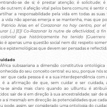
entrando-se de si; é prestar atenção; é solicitude; 
de outrem; é afeição vital pelos bens comuns; é sentir 
ilhar a responsabilidade pela vida em todas as suas f
a vida não apenas emerja e se mantenha, mas que pos
Patricio Arias
en el Corazonar no hay centro, por el
urar (…) [E]l Co-Razonar la nutre de afectividad, a fin
 colonial que históricamente ha tenido
(Guerrero A
o é apenas uma questão social nem diz respeito somen
is e epistemológicas que devem ser pensadas e reflectida
cuidado
África subsaariana a dimensão constitutiva ontológica
conhecida do seu conceito central: eu sou, porque nós s
 ser que cada pessoa é e a sua interdependência com
; é a afirmação de que, sem cuidar e ser cuidada, 
orna-se ainda mais claro quando ao uBuntu é atribuí
dos: sair de si em direção à sua ancestralidade; sair d
se a si mesma/o em direcção às potencialidades que ca
tu pode, assim, ser considerado uma ontologia do cuidad