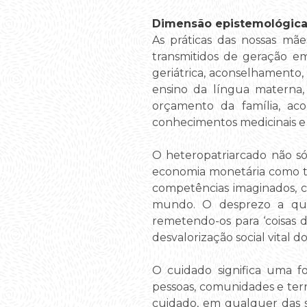
Dimensão epistemológica
As práticas das nossas m
transmitidos de geração em
geriátrica, aconselhamento
ensino da língua materna, 
orçamento da família, ac
conhecimentos medicinais e
O heteropatriarcado não só
economia monetária como ta
competências imaginados, co
mundo. O desprezo a que 
remetendo-os para ‘coisas 
desvalorização social vital 
O cuidado significa uma fo
pessoas, comunidades e terr
cuidado, em qualquer das 