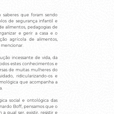
m saberes que foram sendo
los de segurança infantil e
de alimentos, pedagogias de
rganizar e gerir a casa e o
ão agrícola de alimentos,
 mencionar.
ução incessante de vida, da
todos estes conhecimentos e
versas de muitas mulheres do
ado, ridicularizando-os e
stemológica que acompanha a
a.
ica social e ontológica das
eonardo Boff, pensamos que o
a qual ser, existir, resistir e