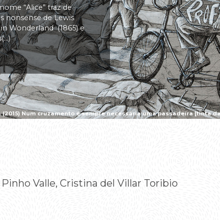
 nome “Alice” traz de
vas nonsense de Lewis
s in Wonderland (1865) e
..)
a (2015) Num cruzamento é sempre necessária uma passadeira [tinta da 
inho Valle, Cristina del Villar Toribio