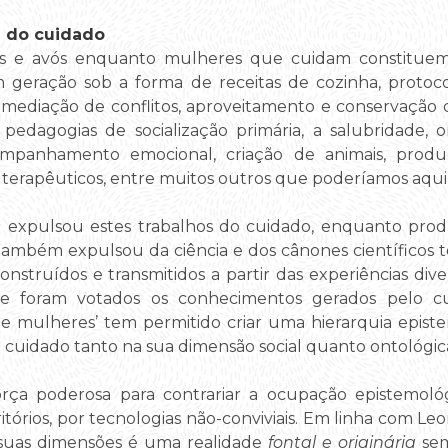
 do cuidado
ães e avós enquanto mulheres que cuidam constitue
 geração sob a forma de receitas de cozinha, protoco
, mediação de conflitos, aproveitamento e conservação 
pedagogias de socialização primária, a salubridade, o
ompanhamento emocional, criação de animais, produç
 terapêuticos, entre muitos outros que poderíamos aqui
 expulsou estes trabalhos do cuidado, enquanto prod
mbém expulsou da ciência e dos cânones científicos 
nstruídos e transmitidos a partir das experiências di
foram votados os conhecimentos gerados pelo cuid
de mulheres’ tem permitido criar uma hierarquia epi
do cuidado tanto na sua dimensão social quanto ontológic
rça poderosa para contrariar a ocupação epistemológ
itórios, por tecnologias não-conviviais. Em linha com L
suas dimensões é uma realidade
fontal e originária
sem 