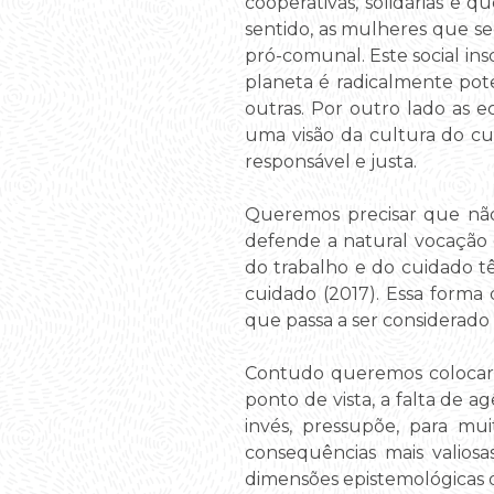
cooperativas, solidárias e 
sentido, as mulheres que s
pró-comunal. Este social in
planeta é radicalmente pote
outras. Por outro lado as e
uma visão da cultura do cu
responsável e justa.
Queremos precisar que não
defende a natural vocação 
do trabalho e do cuidado t
cuidado (2017). Essa forma 
que passa a ser considerado 
Contudo queremos colocar e
ponto de vista, a falta de 
invés, pressupõe, para mui
consequências mais valiosa
dimensões epistemológicas 