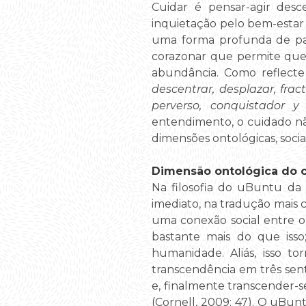
Cuidar é pensar-agir desc
inquietação pelo bem-estar 
uma forma profunda de part
corazonar que permite que 
abundância. Como reflecte 
descentrar, desplazar, fract
perverso, conquistador y
entendimento, o cuidado nã
dimensões ontológicas, socia
Dimensão ontológica do 
Na filosofia do uBuntu da 
imediato, na tradução mais 
uma conexão social entre o
bastante mais do que isso
humanidade. Aliás, isso t
transcendência em três senti
e, finalmente transcender-
(Cornell, 2009: 47). O uBun