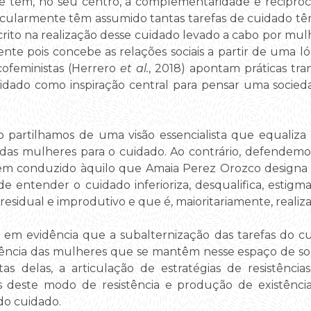
que têm, no seu centro, a complementaridade e reciproc
ecularmente têm assumido tantas tarefas de cuidado têm
scrito na realização desse cuidado levado a cabo por mul
nte pois concebe as relações sociais a partir de uma l
cofeministas (Herrero
et al.
, 2018) apontam práticas t
idado como inspiração central para pensar uma socied
 partilhamos de uma visão essencialista que equaliz
das mulheres para o cuidado. Ao contrário, defendemos
êm conduzido àquilo que Amaia Perez Orozco designa 
de entender o cuidado inferioriza, desqualifica, estigm
residual e improdutivo e que é, maioritariamente, reali
m evidência que a subalternização das tarefas do cu
agência das mulheres que se mantêm nesse espaço de so
tas delas, a articulação de estratégias de resistênc
s deste modo de resistência e produção de existênci
do cuidado.