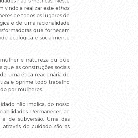
idades não simétricas. Neste
 vindo a realizar este
ethos
heres de todos os lugares do
ógica e de uma racionalidade
ransformadoras que fornecem
ade ecológica e socialmente
a mulher e natureza ou que
 que as construções sociais
de uma ética reacionária do
atiza e oprime todo trabalho
zado por mulheres.
idado não implica, do nosso
ciabilidades. Permanecer, ao
ias e de subversão. Uma das
a através do cuidado são as