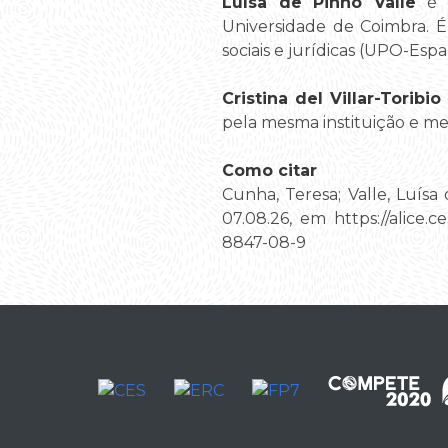
Luísa de Pinho Valle
é d
Universidade de Coimbra. É 
sociais e jurídicas (UPO-Esp
Cristina del Villar-Toribio
pela mesma instituição e me
Como citar
Cunha, Teresa; Valle, Luísa d
07.08.26, em https://alice
8847-08-9