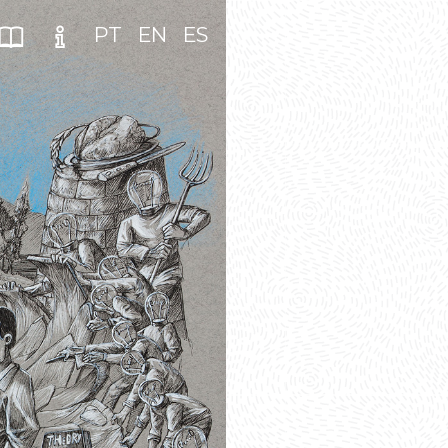
PT
EN
ES