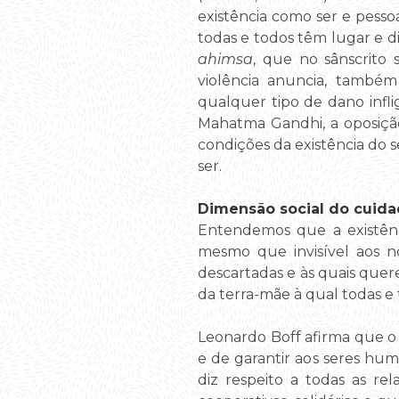
existência como ser e pes
todas e todos têm lugar e d
ahimsa
, que no sânscrito
violência anuncia, também
qualquer tipo de dano infli
Mahatma Gandhi, a oposição
condições da existência do s
ser.
Dimensão social do cuid
Entendemos que a existênci
mesmo que invisível aos n
descartadas e às quais quere
da terra-mãe à qual todas e
Leonardo Boff afirma que o
e de garantir aos seres hu
diz respeito a todas as rel