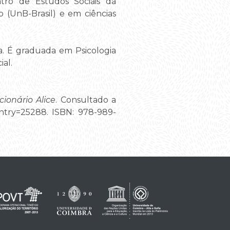
ro de Estudos Sociais da
o (UnB-Brasil) e em ciências
a. É graduada em Psicologia
al.
cionário Alice
. Consultado a
entry=25288. ISBN: 978-989-