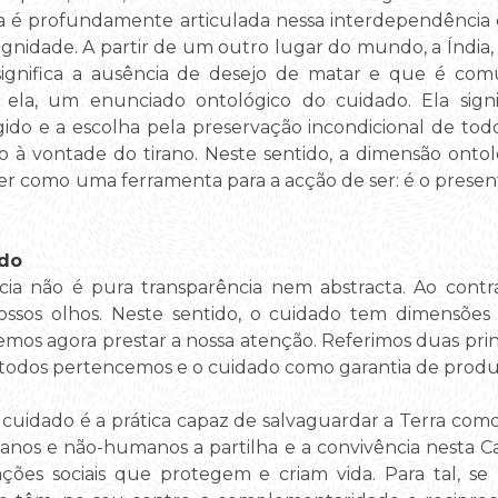
soa é profundamente articulada nessa interdependênci
ignidade. A partir de um outro lugar do mundo, a Índia,
 significa a ausência de desejo de matar e que é co
 ela, um enunciado ontológico do cuidado. Ela signi
gido e a escolha pela preservação incondicional de todo
 à vontade do tirano. Neste sentido, a dimensão ontol
er como uma ferramenta para a acção de ser: é o present
ado
a não é pura transparência nem abstracta. Ao contrá
ossos olhos. Neste sentido, o cuidado tem dimensões
mos agora prestar a nossa atenção. Referimos duas princ
 todos pertencemos e o cuidado como garantia de produç
 cuidado é a prática capaz de salvaguardar a Terra com
manos e não-humanos a partilha e a convivência nesta 
ações sociais que protegem e criam vida. Para tal, se p