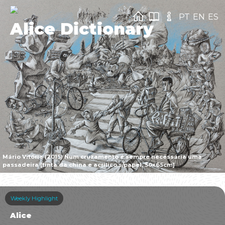
PT
EN
ES
Alice Dictionary
Mário Vitória (2015) Num cruzamento é sempre necessária uma
passadeira [tinta da china e acrílico s/papel, 50x65cm]
Weekly Highlight
Alice