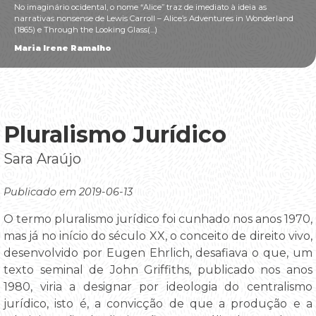
No imaginário ocidental, o nome “Alice” traz de imediato à ideia as
narrativas nonsense de Lewis Carroll – Alice’s Adventures in Wonderland
(1865) e Through the Looking Glass(...)
Maria Irene Ramalho
Pluralismo Jurídico
Sara Araújo
Publicado em 2019-06-13
O termo pluralismo jurídico foi cunhado nos anos 1970,
mas já no início do século XX, o conceito de direito vivo,
desenvolvido por Eugen Ehrlich, desafiava o que, um
texto seminal de John Griffiths, publicado nos anos
1980, viria a designar por ideologia do centralismo
jurídico, isto é, a convicção de que a produção e a