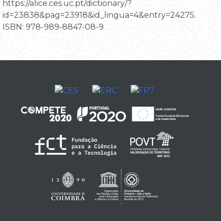
https://alice.ces.uc.pt/dictionary/?
id=23838&pag=23918&id_lingua=4&entry=24275.
ISBN: 978-989-8847-08-9