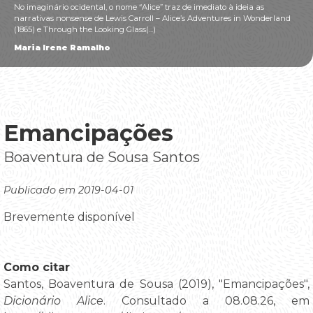
No imaginário ocidental, o nome “Alice” traz de imediato à ideia as
narrativas nonsense de Lewis Carroll – Alice’s Adventures in Wonderland
(1865) e Through the Looking Glass(...)
Maria Irene Ramalho
Emancipações
Boaventura de Sousa Santos
Publicado em 2019-04-01
Brevemente disponível
Como citar
Santos, Boaventura de Sousa (2019), "Emancipações",
Dicionário Alice
. Consultado a 08.08.26, em