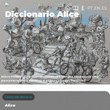
PT
EN
ES
Diccionario Alice
Mário Vitória (2015) Num cruzamento é sempre necessária uma
passadeira [tinta da china e acrílico s/papel, 50x65cm]
Destacado Semanal
Alice