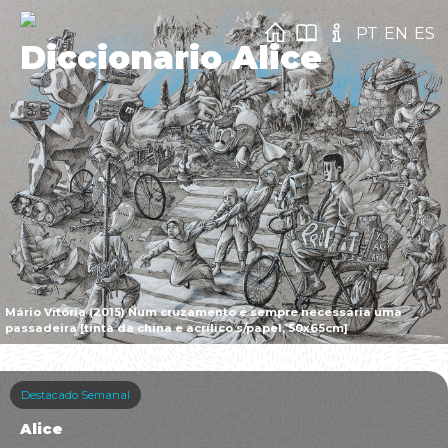
PT
EN
ES
Diccionario Alice
Mário Vitória (2015) Num cruzamento é sempre necessária uma
passadeira [tinta da china e acrílico s/papel, 50x65cm]
Destacado Semanal
Alice