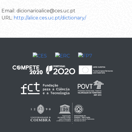
Email: dicionarioalice@ces.uc.pt
URL:
http://alice.ces.uc.pt/dictionary/