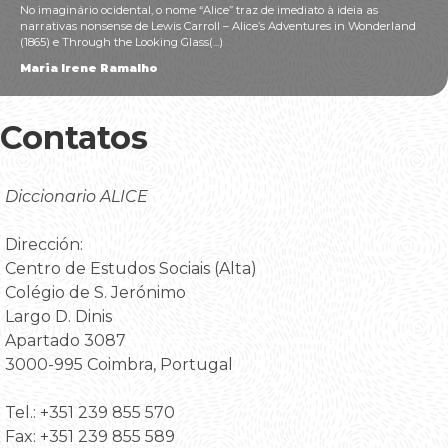
No imaginário ocidental, o nome “Alice” traz de imediato à ideia as
narrativas nonsense de Lewis Carroll – Alice’s Adventures in Wonderland
(1865) e Through the Looking Glass(...)
Maria Irene Ramalho
Contatos
Diccionario ALICE
Dirección:
Centro de Estudos Sociais (Alta)
Colégio de S. Jerónimo
Largo D. Dinis
Apartado 3087
3000-995 Coimbra, Portugal
Tel.: +351 239 855 570
Fax: +351 239 855 589