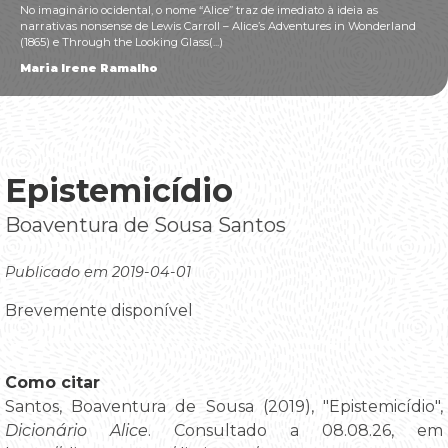
No imaginário ocidental, o nome “Alice” traz de imediato à ideia as
narrativas nonsense de Lewis Carroll – Alice’s Adventures in Wonderland
(1865) e Through the Looking Glass(...)
Maria Irene Ramalho
Epistemicídio
Boaventura de Sousa Santos
Publicado em 2019-04-01
Brevemente disponível
Como citar
Santos, Boaventura de Sousa (2019), "Epistemicídio",
Dicionário Alice
. Consultado a 08.08.26, em