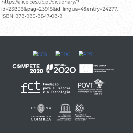
https://alice.ces.uc.pt/dictionary/?
id=23838&pag=23918&id_lingua=4&entry=24277.
ISBN: 978-989-8847-08-9