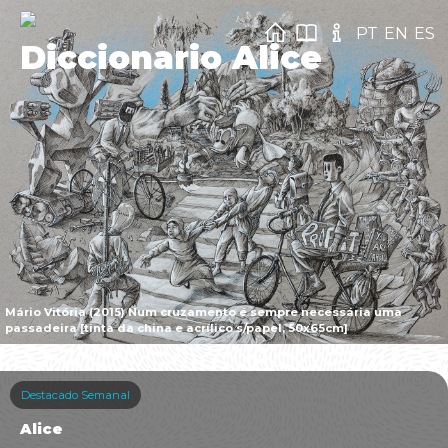
PT
EN
ES
Diccionario Alice
Mário Vitória (2015) Num cruzamento é sempre necessária uma
passadeira [tinta da china e acrílico s/papel, 50x65cm]
Destacado Semanal
Alice