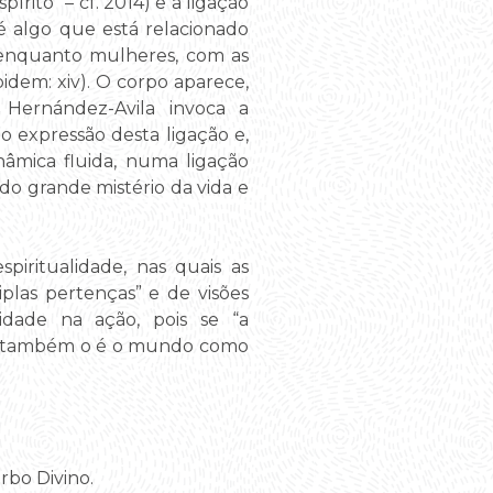
pírito” – cf. 2014) e a ligação
é algo que está relacionado
r enquanto mulheres, com as
idem: xiv). O corpo aparece,
 Hernández-Avila invoca a
o expressão desta ligação e,
nâmica fluida, numa ligação
 do grande mistério da vida e
piritualidade, nas quais as
iplas pertenças” e de visões
dade na ação, pois se “a
ssim também o é o mundo como
erbo Divino.