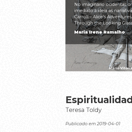
No imaginário ocidental, o
imediato à ideia as narrati
Carroll – Alice’s Adventure
Through the Looking Glass(.
Maria Irene Ramalho
Mário Vitóri
Espiritualida
Teresa Toldy
Publicado em 2019-04-01