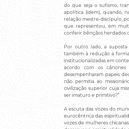
do que seja o sufismo, tra
apolítica (idem), quando, n
relação mestre-discípulo, p
que representou, em muit
conferir bênçãos herdados d
Por outro lado, a suposta “
também à redução a formas 
institucionalizadas em conte
acordo com os cânones oc
desempenharam papeis decis
não permitia ao missionár
civilização superior cuja mi
ser imaturo e primitivo?”
A escuta das vozes do mun
eurocêntrica das espirituali
vozes de mulheres chicanas,