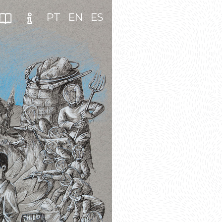
PT
EN
ES