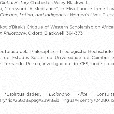
Global History.
Chichester: Wiley-Blackwell.
), “Foreword: A Meditation”, in Elisa Facio e Irene Lar
in Chicana, Latina, and Indigenous Women’s Lives
. Tucs
ot p’Bitek’s Critique of Western Scholarship on Africa
n Philosophy
. Oxford: Blackwell, 364-373.
outorada pela Philosophisch-theologische Hochschule 
o de Estudos Sociais da Universidade de Coimbra e
e Fernando Pessoa, investigadora do CES, onde co-c
"Espiritualidades",
Dicionário Alice
. Consul
ctionary/?id=23838&pag=23918&id_lingua=4&entry=24280. 