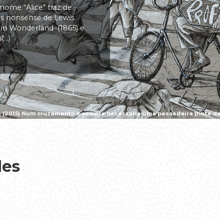
 nome “Alice” traz de
vas nonsense de Lewis
s in Wonderland (1865) e
..)
a (2015) Num cruzamento é sempre necessária uma passadeira [tinta da 
des