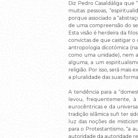
Diz Pedro Casaldáliga que “‘e
muitas pessoas, “espirituali
porque associado a “abstraçõ
de uma compreensão do ser 
Esta visão é herdeira da fil
convictas de que castigar o
antropologia dicotómica (n
como uma unidade), nem a e
alguma, a um espiritualism
religião. Por isso, será mais 
a pluralidade das suas form
A tendência para a “domest
levou, frequentemente, à 
eurocêntricas e da univers
tradição islâmica sufi ter s
luz das noções de misticis
para o Protestantismo, “a a
autoridade da autoridade re