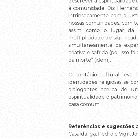
descrever a espiritualidade de
à comunidade. Diz Hernánde
intrinsecamente com a just
nossas comunidades, com tod
assim, como o lugar da e
multiplicidade de significa
simultaneamente, da experi
criativa e sofrida (por isso
da morte” (idem).
O contágio cultural leva, 
identidades religiosas se c
dialogantes acerca de u
espiritualidade é patrimóni
casa comum.
Referências e sugestões ad
Casaldaliga, Pedro e Vigíl, J