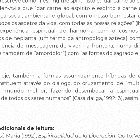
screve como “fleshing the spirit”, isto é, “dar carne ao es
z-Avila que “dar carne ao espírito e espírito à carne 
iça social, ambiental e global, com o nosso bem-esta
os os aspetos da vida, com todas as nossas relações” (ib
xperiência espiritual de harmonia com o cosmos.
dos de neplanta (um termo da antropologia azteca) com
ência de mestiçagem, de viver na fronteira, numa di
 fala também de “amordolor”) com “as fontes do sagrado e
hoje, também, a formas assumidamente híbridas de es
onstituem através do diálogo, do cruzamento, de “múlt
m mundo melhor, fazendo desembocar a espirituali
o de todos os seres humanos” (Casaldaliga, 1992: 3), a
icionais de leitura:
osé María (1992),
Espiritualidad de la Liberación
. Quito: V