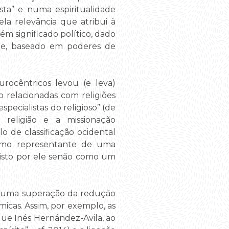
sta” e numa espiritualidade
ela relevância que atribui à
m significado político, dado
de, baseado em poderes de
eurocêntricos levou (e leva)
 relacionadas com religiões
pecialistas do religioso” (de
 religião e a missionação
 de classificação ocidental
 Como representante de uma
r visto por ele senão como um
a uma superação da redução
micas. Assim, por exemplo, as
que Inés Hernández-Avila, ao