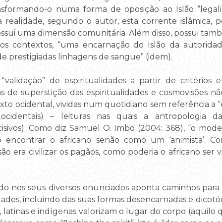
nsformando-o numa forma de oposição ao Islão “legali
a realidade, segundo o autor, esta corrente islâmica, p
ossui uma dimensão comunitária. Além disso, possui també
os contextos, “uma encarnação do Islão da autorida
e prestigiadas linhagens de sangue” (idem).
validação” de espiritualidades a partir de critérios 
de superstição das espiritualidades e cosmovisões não
xto ocidental, vividas num quotidiano sem referência a “es
identais) – leituras nas quais a antropologia da
ivos). Como diz Samuel O. Imbo (2004: 368), “o modelo
io encontrar o africano senão como um ‘animista’.
ssão era civilizar os pagãos, como poderia o africano se
do nos seus diversos enunciados aponta caminhos par
dades, incluindo das suas formas desencarnadas e dicotó
 latinas e indígenas valorizam o lugar do corpo (aquilo 