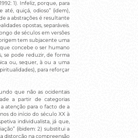
992: 1). Infeliz, porque, para
e até, quiçá, odioso” (idem),
ade a abstrações é resultante
idades opostas, separáveis.
o longo de séculos em versões
ua origem tem subjacente uma
a, que concebe o ser humano
, se pode reduzir, de forma
mica ou, sequer, à ou a uma
spiritualidades), para reforçar
mundo que não as ocidentais
ade a partir de categorias
a atenção para o facto de a
anos do início do século XX à
iva individualista, já que,
ção” (ibidem: 2) substitui a
uma distorção na compreensão