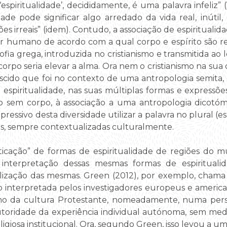
spiritualidade’, decididamente, é uma palavra infeliz” (1
dade pode significar algo arredado da vida real, inútil, 
es irreais” (idem). Contudo, a associação de espiritualid
humano de acordo com a qual corpo e espírito são real
osofia grega, introduzida no cristianismo e transmitida a
 corpo seria elevar a alma. Ora nem o cristianismo na s
ascido que foi no contexto de uma antropologia semit
spiritualidade, nas suas múltiplas formas e expressões
o sem corpo, à associação a uma antropologia dicotó
expressivo desta diversidade utilizar a palavra no plural (e
as, sempre contextualizadas culturalmente.
icação” de formas de espiritualidade de regiões do 
interpretação dessas mesmas formas de espiritualid
alização das mesmas. Green (2012), por exemplo, chama 
ido interpretada pelos investigadores europeus e americ
mo da cultura Protestante, nomeadamente, numa perspet
utoridade da experiência individual autónoma, sem media
ligiosa institucional. Ora, segundo Green, isso levou a 