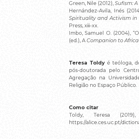
Green, Nile (2012),
Sufism: A 
Hernández-Avila, Inés (2014
Spirituality and Activism 
Press, xiii-xx.
Imbo, Samuel O. (2004), “Ok
(ed.), A
Companion to Africa
Teresa Toldy
é teóloga, d
pós-doutorada pelo Centr
Agregação na Universidad
Religião no Espaço Público.
Como citar
Toldy, Teresa (2019), 
https://alice.ces.uc.pt/di