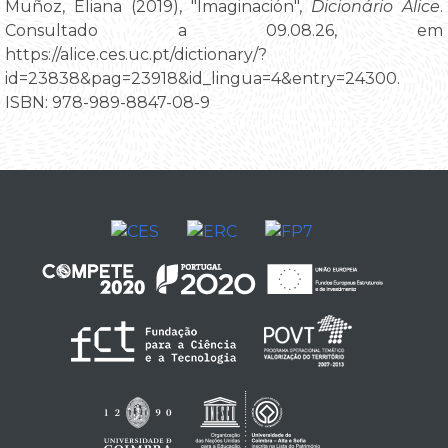
Muñoz, Eliana (2019), "Imaginación",
Dicionário Alice
.
Consultado a 09.08.26, em
https://alice.ces.uc.pt/dictionary/?
id=23838&pag=23918&id_lingua=4&entry=24300.
ISBN: 978-989-8847-08-9