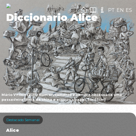
PT
EN
ES
Diccionario Alice
Mário Vitória (2015) Num cruzamento é sempre necessária uma
passadeira [tinta da china e acrílico s/papel, 50x65cm]
Destacado Semanal
Alice