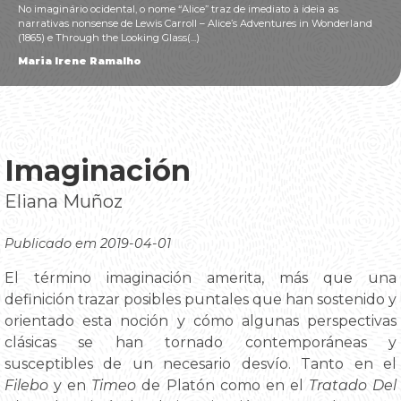
No imaginário ocidental, o nome “Alice” traz de imediato à ideia as
narrativas nonsense de Lewis Carroll – Alice’s Adventures in Wonderland
(1865) e Through the Looking Glass(...)
Maria Irene Ramalho
Imaginación
Eliana Muñoz
Publicado em 2019-04-01
El término imaginación amerita, más que una
definición trazar posibles puntales que han sostenido y
orientado esta noción y cómo algunas perspectivas
clásicas se han tornado contemporáneas y
susceptibles de un necesario desvío. Tanto en el
Filebo
y en
Timeo
de Platón como en el
Tratado Del