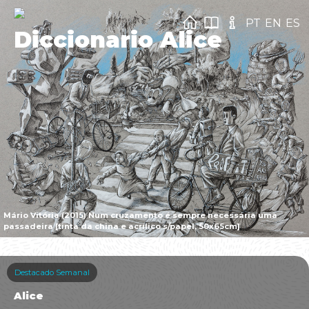
PT
EN
ES
Diccionario Alice
Mário Vitória (2015) Num cruzamento é sempre necessária uma
passadeira [tinta da china e acrílico s/papel, 50x65cm]
Destacado Semanal
Alice