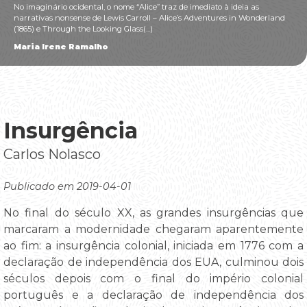
No imaginário ocidental, o nome “Alice” traz de imediato à ideia as
narrativas nonsense de Lewis Carroll – Alice’s Adventures in Wonderland
(1865) e Through the Looking Glass(...)
Maria Irene Ramalho
Insurgência
Carlos Nolasco
Publicado em 2019-04-01
No final do século XX, as grandes insurgências que
marcaram a modernidade chegaram aparentemente
ao fim: a insurgência colonial, iniciada em 1776 com a
declaração de independência dos EUA, culminou dois
séculos depois com o final do império colonial
português e a declaração de independência dos