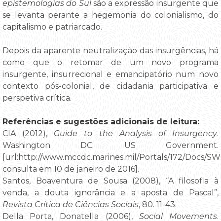
epistemologias do Sul
são a expressão insurgente que
se levanta perante a hegemonia do colonialismo, do
capitalismo e patriarcado.
Depois da aparente neutralização das insurgências, há
como que o retomar de um novo programa
insurgente, insurrecional e emancipatório num novo
contexto pós-colonial, de cidadania participativa e
perspetiva crítica.
Referências e sugestões adicionais de leitura:
CIA (2012),
Guide to the Analysis of Insurgency
.
Washington DC: US Government.
[url:http://www.mccdc.marines.mil/Portals/172/Doc
consulta em 10 de janeiro de 2016].
Santos, Boaventura de Sousa (2008), “A filosofia à
venda, a douta ignorância e a aposta de Pascal”,
Revista Crítica de Ciências Sociais
, 80. 11-43.
Della Porta, Donatella (2006),
Social Movements
.