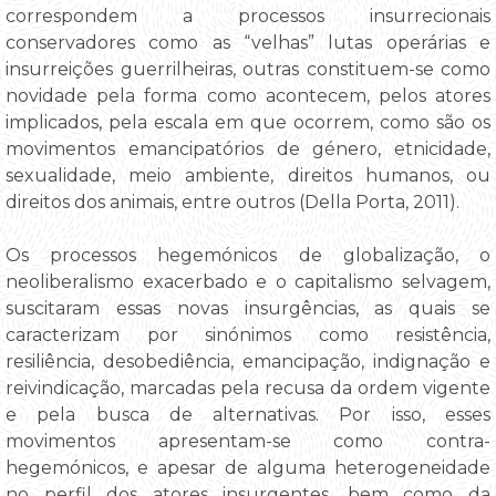
correspondem a processos insurrecionais
conservadores como as “velhas” lutas operárias e
insurreições guerrilheiras, outras constituem-se como
novidade pela forma como acontecem, pelos atores
implicados, pela escala em que ocorrem, como são os
movimentos emancipatórios de género, etnicidade,
sexualidade, meio ambiente, direitos humanos, ou
direitos dos animais, entre outros (Della Porta, 2011).
Os processos hegemónicos de globalização, o
neoliberalismo exacerbado e o capitalismo selvagem,
suscitaram essas novas insurgências, as quais se
caracterizam por sinónimos como resistência,
resiliência, desobediência, emancipação, indignação e
reivindicação, marcadas pela recusa da ordem vigente
e pela busca de alternativas. Por isso, esses
movimentos apresentam-se como contra-
hegemónicos, e apesar de alguma heterogeneidade
no perfil dos atores insurgentes, bem como da