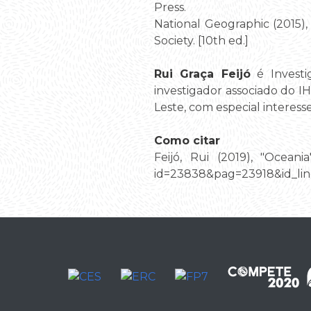
Press.
National Geographic (2015)
Society. [10th ed.]
Rui Graça Feijó
é Investi
investigador associado do I
Leste, com especial interes
Como citar
Feijó, Rui (2019), "Oceani
id=23838&pag=23918&id_lin