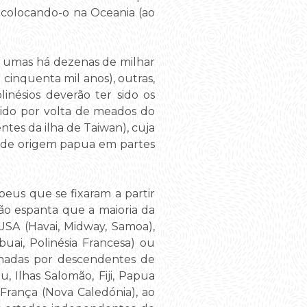
 colocando-o na Oceania (ao
.
– umas há dezenas de milhar
cinquenta mil anos), outras,
nésios deverão ter sido os
gido por volta de meados do
tes da ilha de Taiwan), cuja
ra de origem papua em partes
eus que se fixaram a partir
ão espanta que a maioria da
 USA (Havai, Midway, Samoa),
uai, Polinésia Francesa) ou
inadas por descendentes de
 Ilhas Salomão, Fiji, Papua
França (Nova Caledónia), ao