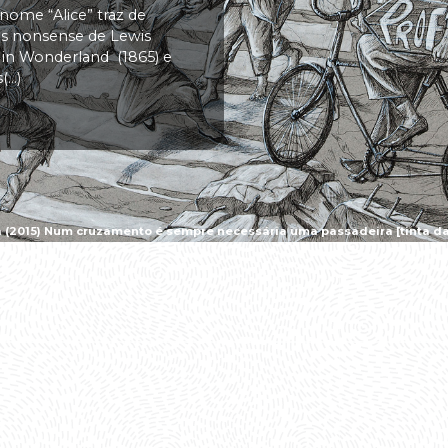
 nome “Alice” traz de
vas nonsense de Lewis
s in Wonderland (1865) e
..)
a (2015) Num cruzamento é sempre necessária uma passadeira [tinta da 