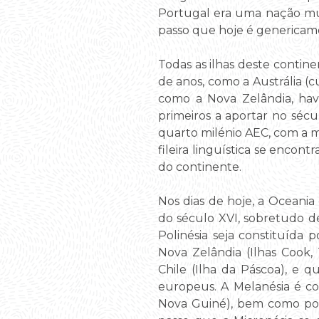
Portugal era uma nação mul
passo que hoje é genericame
Todas as ilhas deste conti
de anos, como a Austrália (
como a Nova Zelândia, hav
primeiros a aportar no séc
quarto milénio AEC, com a m
fileira linguística se enco
do continente.
Nos dias de hoje, a Oceani
do século XVI, sobretudo d
Polinésia seja constituída 
Nova Zelândia (Ilhas Cook,
Chile (Ilha da Páscoa), e
europeus. A Melanésia é co
Nova Guiné), bem como por 