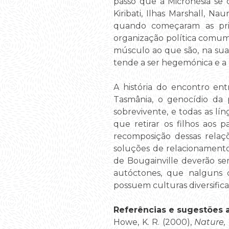
passo que a Micronésia se
Kiribati, Ilhas Marshall, 
quando começaram as prim
organização política comum
músculo ao que são, na sua 
tende a ser hegemónica e a c
A história do encontro en
Tasmânia, o genocídio da 
sobrevivente, e todas as lí
que retirar os filhos aos 
recomposição dessas relaçõ
soluções de relacionament
de Bougainville deverão ser
autóctones, que nalguns c
possuem culturas diversifica
Referências e sugestões ad
Howe, K. R. (2000),
Nature,