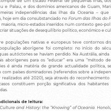
 compõe de um Estado Federal de pequenas ilhas, do
Nauru e Palau, e dos domínios americanos de Guam, Ma
eiras independências das ilhas da Oceania – que 
, hoje em dia consubstanciado no
Forum das Ilhas do P
maioria, micro-estados inseridos num contexto geo-polí
riar situações de desequilíbrio político, económico e cul
tre populações nativas e europeus teve contornos dr
população aborígene foi completo: no início do sé
nguas autóctones se haviam perdido. Na Austrália, aind
pais aborígenes para os “educar” era uma “método de 
es é ainda matéria de grande actualidade política, s
o com países dominadores (referendos sobre a indepen
 realizados até 2020), seja através do reconhecimento
asos constituem porção significativa dos habitantes
das.
icionais de leitura:
 Culture and History: the “Knowing” of Oceania
. Honolu