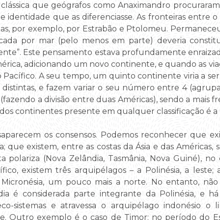
clássica que geógrafos como Anaximandro procuraram 
identidade que as diferenciasse. As fronteiras entre o 
tidas, por exemplo, por Estrabão e Ptolomeu. Permanec
cada por mar (pelo menos em parte) deveria constit
ente”. Este pensamento estava profundamente enraiz
érica, adicionando um novo continente, e quando as v
Pacífico. A seu tempo, um quinto continente viria a ser 
distintas, e fazem variar o seu número entre 4 (agrup
 7 (fazendo a divisão entre duas Américas), sendo a mais
os continentes presente em qualquer classificação é a
saparecem os consensos. Podemos reconhecer que exi
ia; que existem, entre as costas da Ásia e das Américas,
ta polariza (Nova Zelândia, Tasmânia, Nova Guiné), no
cífico, existem três arquipélagos – a Polinésia, a leste
e a Micronésia, um pouco mais a norte. No entanto, não
ndia é considerada parte integrante da Polinésia, e 
co-sistemas e atravessa o arquipélago indonésio o l
ue. Outro exemplo é o caso de Timor: no período do E