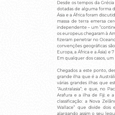
Desde os tempos da Grécia 
dotadas de alguma forma de 
Ásia e a África foram discu
massa de terra emersa cer
independente – um “contin
os europeus chegaram à Am
fizeram penetrar no Oceano 
convenções geográficas são 
Europa, a África e a Ásia) e
Em qualquer dos casos, um d
Chegados a este ponto, de
grande ilha que é a Austrál
várias grandes ilhas que es
“Australasia”; e que, no Pa
Arafura e a ilha de Fiji; 
classificação: a Nova Zelâ
Wallace” que divide dois e
alargando assim o seu leq