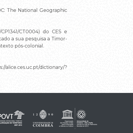
DC: The National Geographic
6/CP1341/CT0004) do CES e
cado a sua pesquisa a Timor-
exto pós-colonial.
alice.ces.uc.pt/dictionary/?