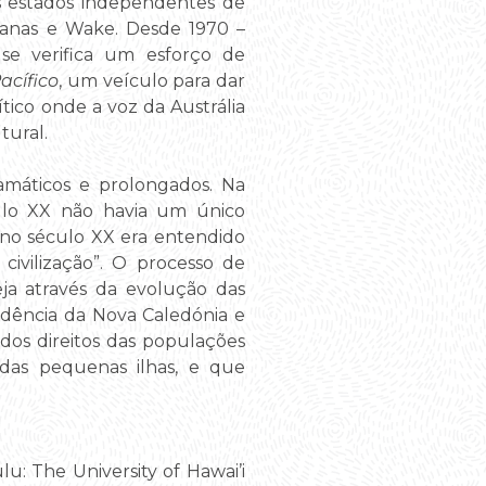
s estados independentes de
rianas e Wake. Desde 1970 –
se verifica um esforço de
acífico
, um veículo para dar
tico onde a voz da Austrália
tural.
amáticos e prolongados. Na
culo XX não havia um único
a no século XX era entendido
civilização”. O processo de
eja através da evolução das
dência da Nova Caledónia e
 dos direitos das populações
 das pequenas ilhas, e que
lu: The University of Hawai’i