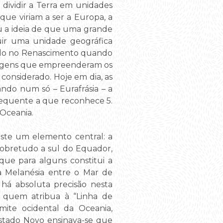
dividir a Terra em unidades
que viriam a ser a Europa, a
eu a ideia de que uma grande
uir uma unidade geográfica
ado no Renascimento quando
iagens que empreenderam os
considerado. Hoje em dia, as
ando num só – Eurafrásia – a
 frequente a que reconhece 5.
 Oceania.
ste um elemento central: a
 sobretudo a sul do Equador,
 que para alguns constitui a
; a Melanésia entre o Mar de
 há absoluta precisão nesta
há quem atribua à “Linha de
imite ocidental da Oceania,
stado Novo ensinava-se que