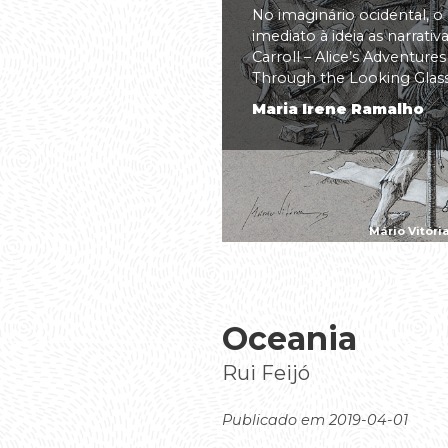
No imaginário ocidental, o
imediato à ideia as narrati
Carroll – Alice’s Adventure
Through the Looking Glass(.
Maria Irene Ramalho
Mário Vitóri
Oceania
Rui Feijó
Publicado em 2019-04-01