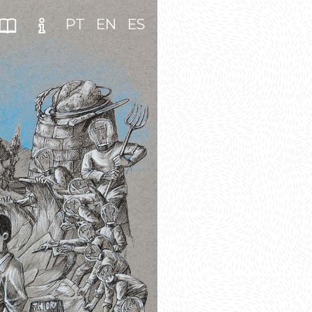
PT
EN
ES