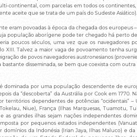
ti-continental, com parcelas em todos os continentes,
nte aceite que se trata de um país do Sudeste Asiático)
nente eram povoadas à época da chegada dos europeus 
cuja população aborígene pode ter chegado há perto de 
eria poucos séculos, uma vez que os navegadores poli
ulo XIII. Talvez a maior vaga de povoamento tenha sur
igração de povos navegadores austronesianos (provenien
ntra bastante disseminada, se bem que coexista com out
a é dominada por uma população descendente de europ
epois da “descoberta” da Austrália por Cook em 1770. N
por territórios dependentes de potências “ocidentais” –
 Tokelau, Niue), França (Ilhas Marquesas, Tuamotu, Tub
 que as grandes ilhas sejam nações independentes dom
mposta por pequenos estados independentes (Vanuatu,
domínios da Indonésia (Irian Jaya, Ilhas Maluco) e da 