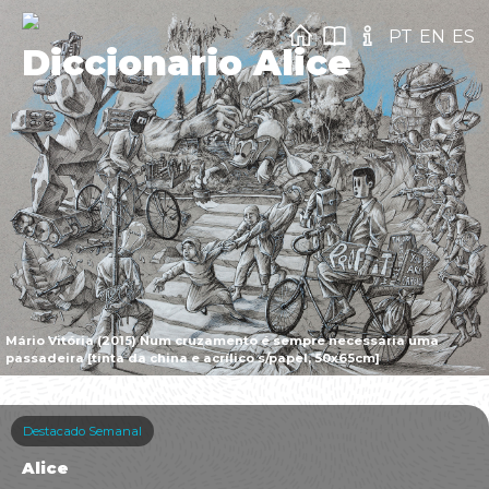
PT
EN
ES
Diccionario Alice
Mário Vitória (2015) Num cruzamento é sempre necessária uma
passadeira [tinta da china e acrílico s/papel, 50x65cm]
Destacado Semanal
Alice