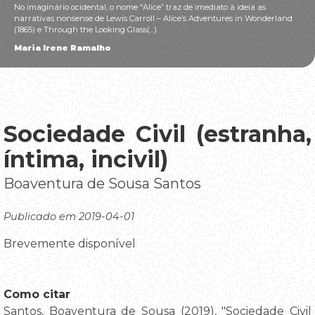
No imaginário ocidental, o nome “Alice” traz de imediato à ideia as
narrativas nonsense de Lewis Carroll – Alice’s Adventures in Wonderland
(1865) e Through the Looking Glass(...)
Maria Irene Ramalho
Sociedade Civil (estranha,
íntima, incivil)
Boaventura de Sousa Santos
Publicado em 2019-04-01
Brevemente disponível
Como citar
Santos, Boaventura de Sousa (2019), "Sociedade Civil