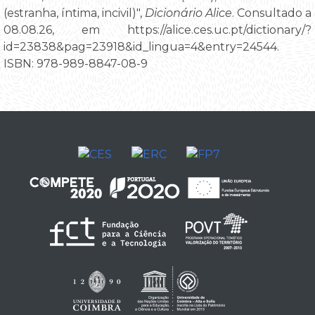
(estranha, íntima, incivil)",
Dicionário Alice
. Consultado a
08.08.26, em https://alice.ces.uc.pt/dictionary/?
id=23838&pag=23918&id_lingua=4&entry=24544.
ISBN: 978-989-8847-08-9