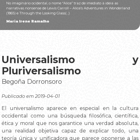
No imaginário ocidental, o nome “Alice” traz de imediato à ideia as
narrativas nonsense de Lewis Carroll – Alice’s Adventures in Wonderland
(1865) e Through the Looking Glass(...)
Maria Irene Ramalho
Universalismo y
Pluriversalismo
Begoña Dorronsoro
Publicado em 2019-04-01
El universalismo aparece en especial en la cultura
occidental como una búsqueda filosófica, científica,
ética y moral que nos garantice una verdad absoluta,
una realidad objetiva capaz de explicar todo, una
teoría única y unificadora que parece oponerse a las