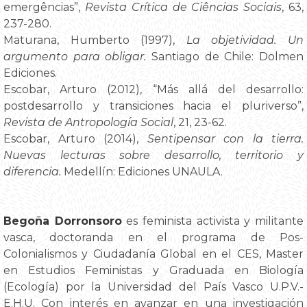
emergências”,
Revista Crítica de Ciências Sociais
, 63,
237-280.
Maturana, Humberto (1997),
La objetividad. Un
argumento para obligar.
Santiago de Chile: Dolmen
Ediciones.
Escobar, Arturo (2012), “Más allá del desarrollo:
postdesarrollo y transiciones hacia el pluriverso”,
Revista de Antropología Social
, 21, 23-62.
Escobar, Arturo (2014),
Sentipensar con la tierra.
Nuevas lecturas sobre desarrollo, territorio y
diferencia.
Medellín: Ediciones UNAULA.
Begoña Dorronsoro
es feminista activista y militante
vasca, doctoranda en el programa de Pos-
Colonialismos y Ciudadanía Global en el CES, Master
en Estudios Feministas y Graduada en Biología
(Ecología) por la Universidad del País Vasco U.P.V.-
E.H.U. Con interés en avanzar en una investigación