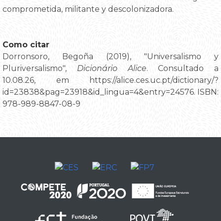
comprometida, militante y descolonizadora.
Como citar
Dorronsoro, Begoña (2019), "Universalismo y
Pluriversalismo",
Dicionário Alice
. Consultado a
10.08.26, em https://alice.ces.uc.pt/dictionary/?
id=23838&pag=23918&id_lingua=4&entry=24576. ISBN:
978-989-8847-08-9