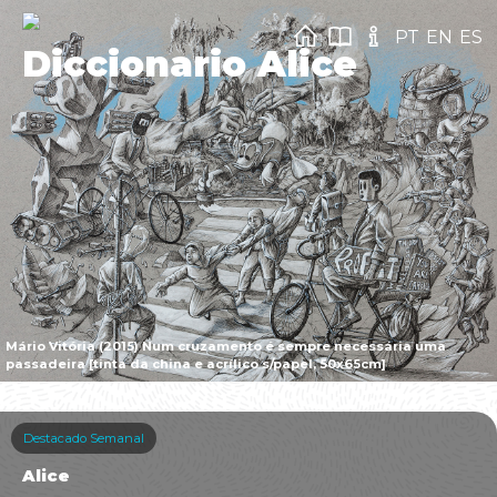
PT
EN
ES
Diccionario Alice
Mário Vitória (2015) Num cruzamento é sempre necessária uma
passadeira [tinta da china e acrílico s/papel, 50x65cm]
Destacado Semanal
Alice