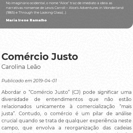
No imaginário ocidental, o nome “Alice” traz de imediato à ideia as
narrativas nonsense de Lewis Carroll – Alice’s Adventures in Wonderland
(1865) e Through the Looking Glass(...)
Maria Irene Ramalho
Comércio Justo
Carolina Leão
Publicado em 2019-04-01
Abordar o “Comércio Justo” (CJ) pode significar uma
diversidade de entendimentos que não estão
relacionados unicamente à comercialização “mais
justa”. Contudo, o comércio é um pilar de análise
crucial quando se trata de qualquer experiência neste
campo, que envolva a reorganização das cadeias