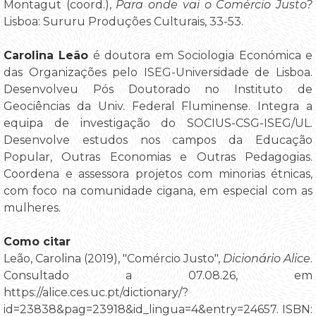
Montagut (coord.),
Para onde vai o Comércio Justo?
Lisboa: Sururu Produções Culturais, 33-53.
Carolina Leão
é doutora em Sociologia Económica e
das Organizações pelo ISEG-Universidade de Lisboa.
Desenvolveu Pós Doutorado no Instituto de
Geociências da Univ. Federal Fluminense. Integra a
equipa de investigação do SOCIUS-CSG-ISEG/UL.
Desenvolve estudos nos campos da Educação
Popular, Outras Economias e Outras Pedagogias.
Coordena e assessora projetos com minorias étnicas,
com foco na comunidade cigana, em especial com as
mulheres.
Como citar
Leão, Carolina (2019), "Comércio Justo",
Dicionário Alice
.
Consultado a 07.08.26, em
https://alice.ces.uc.pt/dictionary/?
id=23838&pag=23918&id_lingua=4&entry=24657. ISBN: