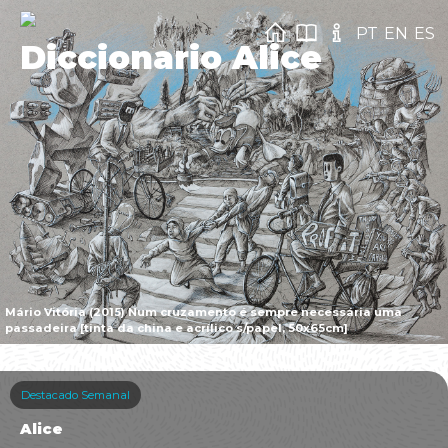
PT
EN
ES
Diccionario Alice
Mário Vitória (2015) Num cruzamento é sempre necessária uma
passadeira [tinta da china e acrílico s/papel, 50x65cm]
Destacado Semanal
Alice