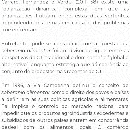
Carraro, Fernández e Verdú (2011: 58) existe uma
“polarização dinâmica” complexa, em que as
organizações flutuam entre estas duas vertentes,
dependendo dos temas em causa e dos problemas
que enfrentam.
Entretanto, pode-se considerar que a questão da
soberania alimentar
foi um divisor de águas entre as
perspetivas do CJ “tradicional e dominante” e “global e
alternativo”, enquanto estratégia que dá coerência ao
conjunto de propostas mais recentes do CJ.
Em 1996, a Via Campesina definiu o conceito de
soberania alimentar
como o direito dos povos e países
a definirem as suas políticas agrícolas e alimentares.
Tal implica o controlo do mercado nacional para
impedir que os produtos agroindustriais excedentes e
subsidiados de outros países entrem em concorrência
desleal com os alimentos locais. O comércio