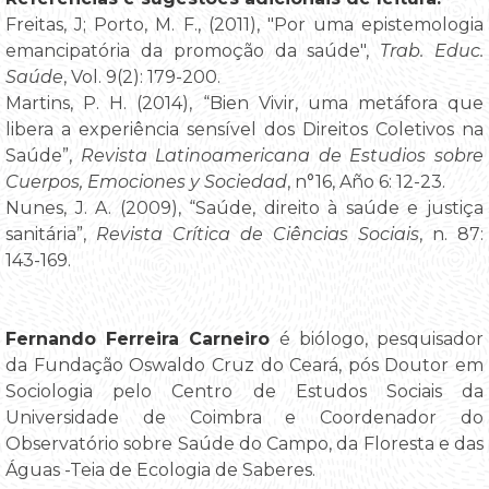
Freitas, J; Porto, M. F., (2011), "Por uma epistemologia
emancipatória da promoção da saúde",
Trab. Educ.
Saúde
, Vol. 9(2): 179-200.
Martins, P. H. (2014), “Bien Vivir, uma metáfora que
libera a experiência sensível dos Direitos Coletivos na
Saúde”,
Revista Latinoamericana de Estudios sobre
Cuerpos, Emociones y Sociedad
, n°16, Año 6: 12-23.
Nunes, J. A. (2009), “Saúde, direito à saúde e justiça
sanitária”,
Revista Crítica de Ciências Sociais
, n. 87:
143-169.
Fernando Ferreira Carneiro
é biólogo, pesquisador
da Fundação Oswaldo Cruz do Ceará, pós Doutor em
Sociologia pelo Centro de Estudos Sociais da
Universidade de Coimbra e Coordenador do
Observatório sobre Saúde do Campo, da Floresta e das
Águas -Teia de Ecologia de Saberes.