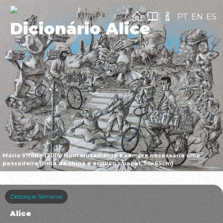
PT
EN
ES
Dicionário Alice
Mário Vitória (2015) Num cruzamento é sempre necessária uma
passadeira [tinta da china e acrílico s/papel, 50x65cm]
Destaque Semanal
Alice