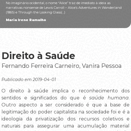
No imaginário ocidental, o nome “Alice” traz de imediato à ideia as
narrativas nonsense de Lewis Carroll – Alice’s Adventures in Wonderland
(1865) e Through the Looking Glass(...)
Maria Irene Ramalho
Direito à Saúde
Fernando Ferreira Carneiro, Vanira Pessoa
Publicado em 2019-04-01
O direito à saúde implica o reconhecimento dos
sentidos e significados do que é
saúde humana
.
Outro aspecto a ser considerado é que a base de
legitimação do poder capitalista na sociedade foi e é a
ideologia da privatização dos recursos coletivos e
naturais para assegurar uma acumulação material