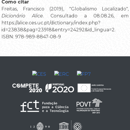
Como citar
Freitas, Francisco (2019), "Globalismo Localizado",
Dicionário Alice
. Consultado a 08.08.26, em
https://alice.ces.uc.pt/dictionary/index.php?
id=23838&pag=23918&entry=24292&id_lingua=2.
ISBN: 978-989-8847-08-9