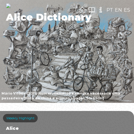
PT
EN
ES
Alice Dictionary
Mário Vitória (2015) Num cruzamento é sempre necessária uma
passadeira [tinta da china e acrílico s/papel, 50x65cm]
Weekly Highlight
Alice