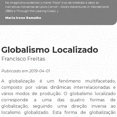
No imaginário ocidental, o nome “Alice” traz de imediato à ideia as
narrativas nonsense de Lewis Carroll – Alice’s Adventures in Wonderland
(1865) e Through the Looking Glass(...)
Maria Irene Ramalho
Globalismo Localizado
Francisco Freitas
Publicado em 2019-04-01
A globalização é um fenómeno multifacetado,
composto por várias dinâmicas interrelacionadas e
vários modos de produção. O globalismo localizado
corresponde a uma das quatro formas de
globalização, seguindo uma direção inversa ao
localismo globalizado. Esta forma de globalização