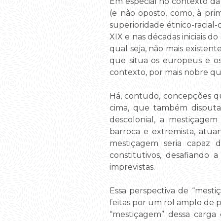
Em especial no contexto da 
(e não oposto, como, à pri
superioridade étnico-racial-
XIX e nas décadas iniciais d
qual seja, não mais existent
que situa os europeus e o
contexto, por mais nobre que
Há, contudo, concepções que
cima, que também disputam
descolonial, a mestiçagem
barroca e extremista, atua
mestiçagem seria capaz d
constitutivos, desafiando 
imprevistas.
Essa perspectiva de “mest
feitas por um rol amplo de 
“mestiçagem” dessa carga q