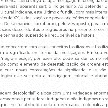
América Latina (Abya Yala), a mestiçagem foi erigida e
meira vista, aparenta ser): o indigenismo. Ao defender
cultural indígena, este último difundiu, com mais intens
o século XX, a idealização de povos originários congelad
es. Dessa maneira, corroborou, pelo viés oposto, para a 
s seus descendentes e seguidores no presente e conf
 tenha sido, superado e irrecuperável da história.
 concorrem com esses conceitos fossilizados e fossiliza
 o significado em torno da mestiçagem. Em sua vers
 “negra-mestiça”, por exemplo, pode se dar como re
ndo como elemento de desestabilização de ordens esta
e criar novas constelações de significado, que vã
a lógica que sustenta a mestiçagem colonial e abrin
içagem descolonial” dialoga com uma variedade enorme
pensadoras e pensadores indígenas e não-indígenas no se
ue lhe foi atribuída pela ordem capital-colonialista-p