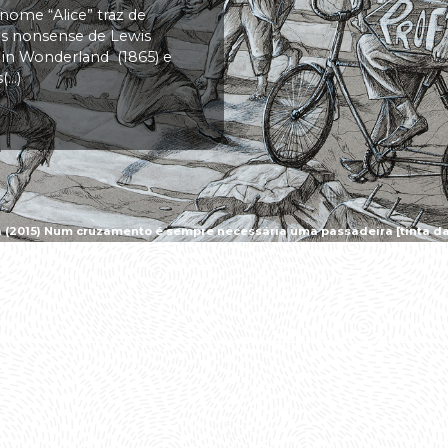
 nome “Alice” traz de
vas nonsense de Lewis
s in Wonderland (1865) e
..)
a (2015) Num cruzamento é sempre necessária uma passadeira [tinta da 