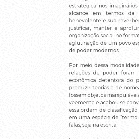
estratégica nos imaginári
alcance em termos da ho
benevolente e sua reverber
justificar, manter e apro
organização social no forma
aglutinação de um povo espe
de poder modernos.
Por meio dessa modalidade 
relações de poder foram re
econômica detentora do po
produzir teorias e de nome
fossem objetos manipuláveis
veemente e acabou se conve
essa ordem de classificação
em uma espécie de “termo m
falas, seja na escrita.