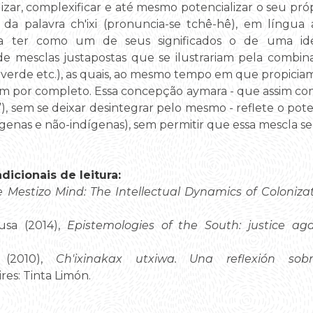
lizar, complexificar e até mesmo potencializar o seu própr
 da palavra ch'ixi (pronuncia-se tchê-hê), em língua
em a ter como um de seus significados o de uma i
 de mesclas justapostas que se ilustrariam pela combin
 verde etc.), as quais, ao mesmo tempo em que propici
dem por completo. Essa concepção aymara - que assim co
é”), sem se deixar desintegrar pelo mesmo - reflete o pot
enas e não-indígenas), sem permitir que essa mescla se
icionais de leitura:
 Mestizo Mind: The Intellectual Dynamics of Colonizat
usa (2014),
Epistemologies of the South: justice aga
a (2010),
Ch'ixinakax utxiwa. Una reflexión sob
es: Tinta Limón.