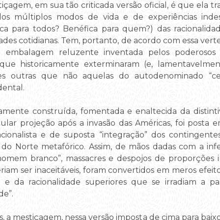
agem, em sua tão criticada versão oficial, é que ela tr
 dos múltiplos modos de vida e de experiências in
ica para todos? Benéfica para quem?) das racionalidade
dades cotidianas. Tem, portanto, de acordo com essa ver
 embalagem reluzente inventada pelos poderosos p
 que historicamente exterminaram (e, lamentavelme
ções outras que não aquelas do autodenominado “c
ental.
ente construída, fomentada e enaltecida da distinti
ular projeção após a invasão das Américas, foi post
lacionalista e de suposta “integração” dos contingent
s do Norte metafórico. Assim, de mãos dadas com a inf
o homem branco”, massacres e despojos de proporções 
iam ser inaceitáveis, foram convertidos em meros efeito
o e da racionalidade superiores que se irradiam a par
de”.
s, a mestiçagem, nessa versão imposta de cima para baixo