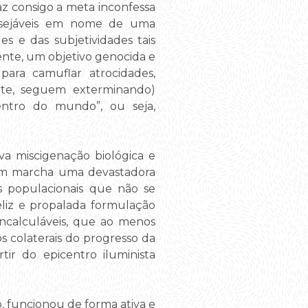
az consigo a meta inconfessa
desejáveis em nome de uma
s e das subjetividades tais
tente, um objetivo genocida e
ara camuflar atrocidades,
nte, seguem exterminando)
entro do mundo”, ou seja,
va miscigenação biológica e
a em marcha uma devastadora
es populacionais que não se
eliz e propalada formulação
incalculáveis, que ao menos
s colaterais do progresso da
tir do epicentro iluminista
, funcionou de forma ativa e