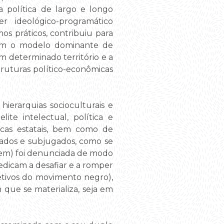
 política de largo e longo
 ideológico-programático
s práticos, contribuiu para
 com o modelo dominante de
m determinado território e a
truturas político-econômicas
ierarquias socioculturais e
ite intelectual, política e
icas estatais, bem como de
cados e subjugados, como se
agem) foi denunciada de modo
dicam a desafiar e a romper
letivos do movimento negro),
que se materializa, seja em