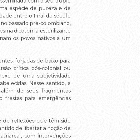
 disseminada com o seu duplo
 uma espécie de pureza e de
idade entre o final do século
os no passado pré-colombiano,
mesma dicotomia esterilizante
inam os povos nativos a um
ntes, forjadas de baixo para
ão crítica pós-colonial ou
flexo de uma subjetividade
belecidas. Nesse sentido, a
o além de seus fragmentos
do frestas para emergências
 de reflexões que têm sido
ntido de libertar a noção de
atriarcal, com intervenções