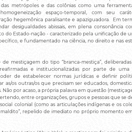
os das metrópoles e das colônias como uma ferramenta
mogeneização espaço-temporal, com seu caráter
ação hegemônica paralisante e apaziguadora. Em termo
fundar desigualdades abissais, em plena consonância
to do Estado-nação - caracterizado pela unificação de u
cífico, e fundamentado na ciência, no direito e nas es
de mestiçagem do tipo “branca-mestiça”, deliberadas h
afirmadas e institucionalizadas por parte de uma el
der de estabelecer normas jurídicas e definir polít
ar as/os outras/os que precisam ser educados, domesti
. Não por acaso, a própria palavra em questão (mestiç
rtendo, entre organizações, grupos e pessoas que se de
 social colonial (como as articulações indígenas e os co
aldito”, repelido de imediato no próprio momento em 