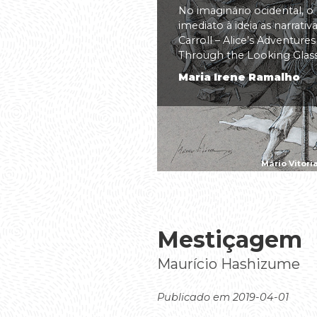
No imaginário ocidental, o
imediato à ideia as narrati
Carroll – Alice’s Adventure
Through the Looking Glass(.
Maria Irene Ramalho
Mário Vitóri
Mestiçagem
Maurício Hashizume
Publicado em 2019-04-01