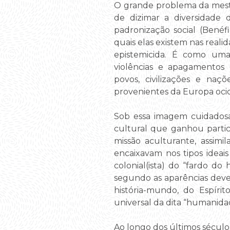
O grande problema da mestiç
de dizimar a diversidade
padronização social (Benéf
quais elas existem nas reali
epistemicida. É como uma
violências e apagamentos
povos, civilizações e na
provenientes da Europa ocid
Sob essa imagem cuidadosam
cultural que ganhou partic
missão aculturante, assimi
encaixavam nos tipos ideai
colonial(ista) do “fardo d
segundo as aparências dever
história-mundo, do Espírit
universal da dita “humanida
Ao longo dos últimos século