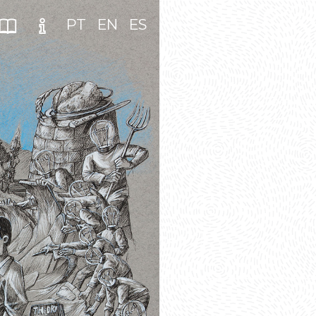
PT
EN
ES