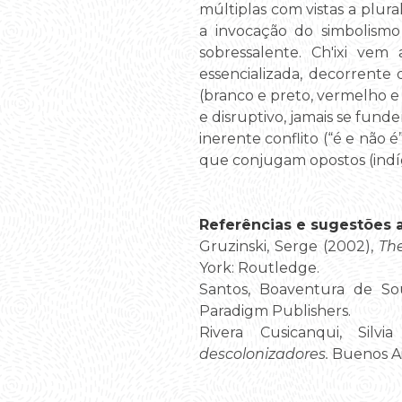
múltiplas com vistas a plura
a invocação do simbolismo
sobressalente. Ch'ixi v
essencializada, decorrente
(branco e preto, vermelho e
e disruptivo, jamais se fun
inerente conflito (“é e não 
que conjugam opostos (indíg
Referências e sugestões ad
Gruzinski, Serge (2002),
The
York: Routledge.
Santos, Boaventura de So
Paradigm Publishers.
Rivera Cusicanqui, Silvi
descolonizadores.
Buenos Air