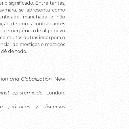
io significado. Entre tantas,
 aymara, se apresenta como
dentidade manchada e não
ação de cores contrastantes
am a emergência de algo novo
mo muitas outras incorpora o
encial de mestiças e mestiços
 dê de todo.
ion and Globalization.
New
inst epistemicide.
London:
re prácticas y discursos