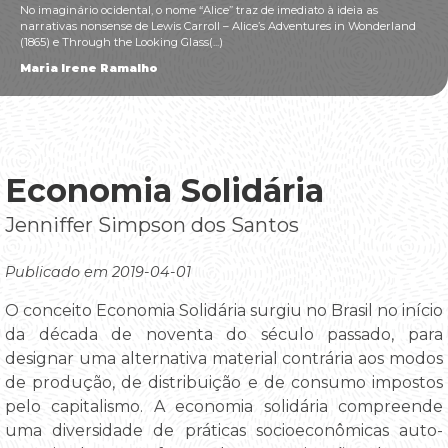
No imaginário ocidental, o nome “Alice” traz de imediato à ideia as
narrativas nonsense de Lewis Carroll – Alice’s Adventures in Wonderland
(1865) e Through the Looking Glass(...)
Maria Irene Ramalho
Economia Solidária
Jenniffer Simpson dos Santos
Publicado em 2019-04-01
O conceito Economia Solidária surgiu no Brasil no início
da década de noventa do século passado, para
designar uma alternativa material contrária aos modos
de produção, de distribuição e de consumo impostos
pelo capitalismo. A economia solidária compreende
uma diversidade de práticas socioeconômicas auto-