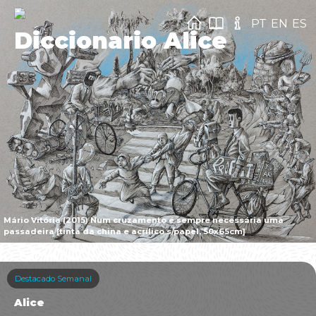
PT
EN
ES
Diccionario Alice
Mário Vitória (2015) Num cruzamento é sempre necessária uma
passadeira [tinta da china e acrílico s/papel, 50x65cm]
Destacado Semanal
Alice