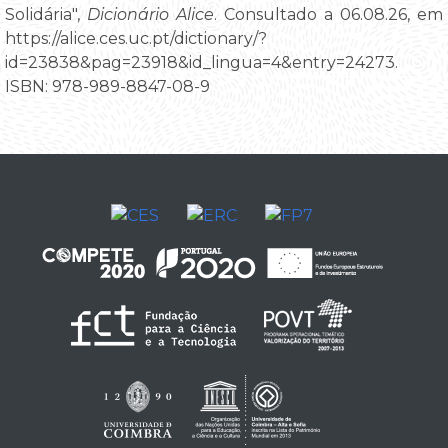
Solidária",
Dicionário Alice
. Consultado a 06.08.26, em
https://alice.ces.uc.pt/dictionary/?
id=23838&pag=23918&id_lingua=4&entry=24273.
ISBN: 978-989-8847-08-9