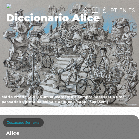
PT
EN
ES
Diccionario Alice
Mário Vitória (2015) Num cruzamento é sempre necessária uma
passadeira [tinta da china e acrílico s/papel, 50x65cm]
Destacado Semanal
Alice