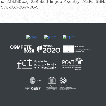
id=23838&pag=23918&id_lingua=4&entry=24316. ISBN:
978-989-8847-08-9