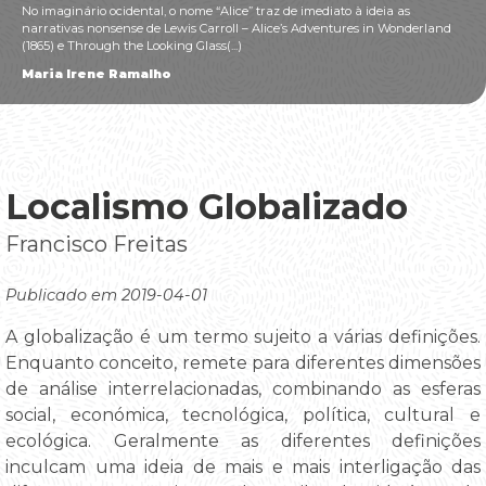
No imaginário ocidental, o nome “Alice” traz de imediato à ideia as
narrativas nonsense de Lewis Carroll – Alice’s Adventures in Wonderland
(1865) e Through the Looking Glass(...)
Maria Irene Ramalho
Localismo Globalizado
Francisco Freitas
Publicado em 2019-04-01
A globalização é um termo sujeito a várias definições.
Enquanto conceito, remete para diferentes dimensões
de análise interrelacionadas, combinando as esferas
social, económica, tecnológica, política, cultural e
ecológica. Geralmente as diferentes definições
inculcam uma ideia de mais e mais interligação das