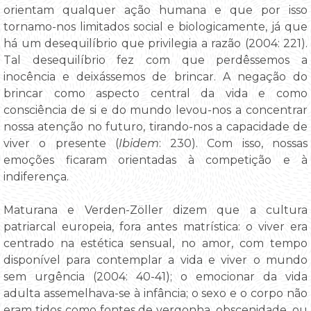
orientam qualquer ação humana e que por isso
tornamo-nos limitados social e biologicamente, já que
há um desequilíbrio que privilegia a razão (2004: 221).
Tal desequilíbrio fez com que perdêssemos a
inocência e deixássemos de brincar. A negação do
brincar como aspecto central da vida e como
consciência de si e do mundo levou-nos a concentrar
nossa atenção no futuro, tirando-nos a capacidade de
viver o presente (
Ibidem
: 230). Com isso, nossas
emoções ficaram orientadas à competição e à
indiferença.
Maturana e Verden-Zöller dizem que a cultura
patriarcal europeia, fora antes matrística: o viver era
centrado na estética sensual, no amor, com tempo
disponível para contemplar a vida e viver o mundo
sem urgência (2004: 40-41); o emocionar da vida
adulta assemelhava-se à infância; o sexo e o corpo não
eram tidos como fontes de vergonha, obscenidade, ou