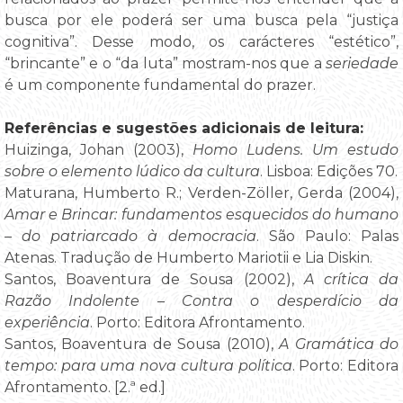
busca por ele poderá ser uma busca pela “justiça
cognitiva”. Desse modo, os carácteres “estético”,
“brincante” e o “da luta” mostram-nos que a
seriedade
é um componente fundamental do prazer.
Referências e sugestões adicionais de leitura:
Huizinga, Johan (2003),
Homo Ludens. Um estudo
sobre o elemento lúdico da cultura
. Lisboa: Edições 70.
Maturana, Humberto R.; Verden-Zöller, Gerda (2004),
Amar e Brincar: fundamentos esquecidos do humano
– do patriarcado à democracia
. São Paulo: Palas
Atenas. Tradução de Humberto Mariotii e Lia Diskin.
Santos, Boaventura de Sousa (2002),
A crítica da
Razão Indolente – Contra o desperdício da
experiência
. Porto: Editora Afrontamento.
Santos, Boaventura de Sousa (2010),
A Gramática do
tempo: para uma nova cultura política
. Porto: Editora
Afrontamento. [2.ª ed.]