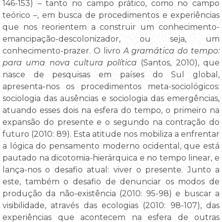
146-153) – tanto no campo prático, como no campo
teórico –, em busca de procedimentos e experiências
que nos reorientem a construir um conhecimento-
emancipação-descolonizador, ou seja, um
conhecimento-prazer. O livro
A gramática do tempo:
para uma nova cultura política
(Santos, 2010), que
nasce de pesquisas em países do Sul global,
apresenta-nos os procedimentos meta-sociológicos:
sociologia das ausências e sociologia das emergências,
atuando esses dois na esfera do tempo, o primeiro na
expansão do presente e o segundo na contração do
futuro (2010: 89). Esta atitude nos mobiliza a enfrentar
a lógica do pensamento moderno ocidental, que está
pautado na dicotomia-hierárquica e no tempo linear, e
lança-nos o desafio atual: viver o presente. Junto a
este, também o desafio de denunciar os modos de
produção da não-existência (2010: 95-98) e buscar a
visibilidade, através das ecologias (2010: 98-107), das
experiências que acontecem na esfera de outras