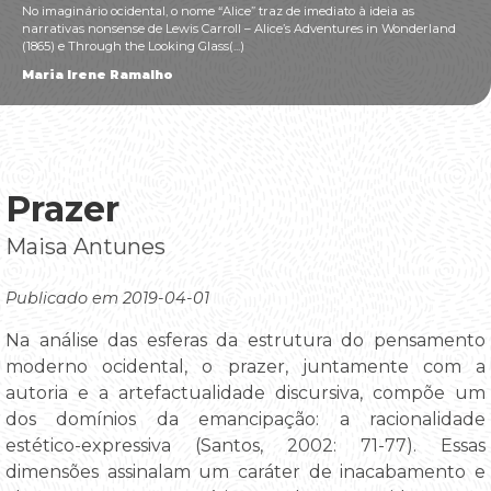
No imaginário ocidental, o nome “Alice” traz de imediato à ideia as
narrativas nonsense de Lewis Carroll – Alice’s Adventures in Wonderland
(1865) e Through the Looking Glass(...)
Maria Irene Ramalho
Prazer
Maisa Antunes
Publicado em 2019-04-01
Na análise das esferas da estrutura do pensamento
moderno ocidental, o prazer, juntamente com a
autoria e a artefactualidade discursiva, compõe um
dos domínios da emancipação: a racionalidade
estético-expressiva (Santos, 2002: 71-77). Essas
dimensões assinalam um caráter de inacabamento e