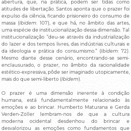
abertura, que, na prática, podem ser tidas como
atitudes de libertação. Santos aponta que o prazer foi
expulso da ciência, ficando prisioneiro do consumo de
massa (
Ibidem
: 107), e que há, no âmbito das artes,
uma espécie de institucionalização dessa dimensão. Tal
institucionalização “deu-se através da industrialização
do lazer e dos tempos livres, das indústrias culturais e
da ideologia e prática do consumismo.” (
Ibidem
: 72).
Mesmo diante desse cenário, encontrando-se semi-
enclausurado, o prazer, no âmbito da racionalidade
estético-expressiva, pôde ser imaginado utopicamente,
mais do que semi-liberto (
Ibidem
).
O prazer é uma dimensão inerente à condição
humana, está fundamentalmente relacionado às
emoções e ao brincar. Humberto Maturana e Gerda
Verden-Zöller lembram-nos de que a cultura
moderna ocidental desdenhou do brincar e
desvalorizou as emoções como fundamentos que