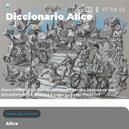
PT
EN
ES
Diccionario Alice
Mário Vitória (2015) Num cruzamento é sempre necessária uma
passadeira [tinta da china e acrílico s/papel, 50x65cm]
Destacado Semanal
Alice