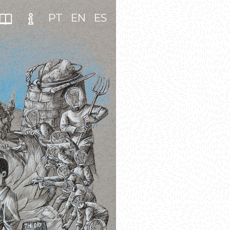
PT
EN
ES