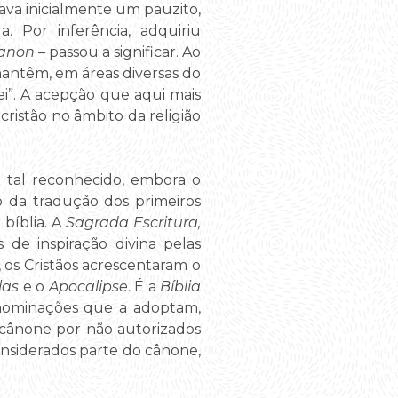
ava inicialmente um pauzito,
. Por inferência, adquiriu
anon
– passou a significar. Ao
 mantêm, em áreas diversas do
lei”. A acepção que aqui mais
ristão no âmbito da religião
 tal reconhecido, embora o
o da tradução dos primeiros
 bíblia. A
Sagrada Escritura,
 de inspiração divina pelas
, os Cristãos acrescentaram o
las
e o
Apocalipse
. É a
Bíblia
denominações que a adoptam,
 cânone por não autorizados
nsiderados parte do cânone,