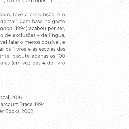
 (“Lá chegam todos...”).
Bloom, teve a presunção, e o
idental”. Com base no gosto
Canon
(1994) acabou por ser,
o de exclusões – de língua,
vel falar o menos possível, e
os “livros e as escolas dos
nte, discute apenas os 100
oras (em vez das 4 do livro
zal, 2016-
Harcourt Brace, 1994
er Books, 2002