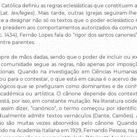
 Católica definiu as regras eclesiásticas que constituem 
(Lat.
lex/leges
). Mais tarde, outras Igrejas seguiram-l
e a designar não só os textos que o poder eclesiástic
presidem aos comportamentos autorizados da comunid
c. 1434), Fernão Lopes fala do “rigor dos santos canone
ntre parentes.
e de mãos dadas, sendo que o poder de incluir ou ex
 comunidade segue as regras, não apenas por imposiç
ionais. Quando na investigação em Ciências Humanas 
ou para o contestar, o que está em causa é o acervo de ob
deológicos que se prefiguram como dominantes e de co
adémica ou artística. O cânone depende dos contexto
 e está, por isso, em constante mutação. Na literatura oci
assim dizer, “canónico”, o termo começou por identifica
adualmente admitir textos vernáculos (Dante, Camões).
ão são muitas vezes absorvidos pelo cânone. Quando 
ido na Academia Italiana em 1929, Fernando Pessoa, na