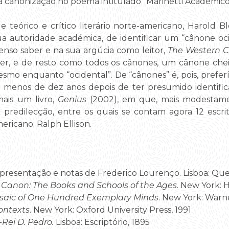
 a canonização no poema intitulado “Marinetti Académico”
 teórico e crítico literário norte-americano, Harold 
ua autoridade académica, de identificar um “cânone oc
enso saber e na sua argúcia como leitor,
The Western 
er, e de resto como todos os cânones, um cânone chei
mesmo enquanto “ocidental”. De “cânones” é, pois, preferí
menos de dez anos depois de ter presumido identificar 
ais um livro,
Genius
(2002), em que, mais modestame
 predilecção, entre os quais se contam agora 12 escrit
ericano: Ralph Ellison.
presentação e notas de Frederico Lourenço. Lisboa: Quet
Canon: The Books and Schools of the Ages
. New York: 
osaic of One Hundred Exemplary Minds
. New York: Warn
ontexts
. New York: Oxford University Press, 1991
-Rei D. Pedro.
Lisboa: Escriptório, 1895