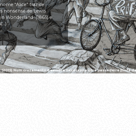
 nome “Alice” traz de
vas nonsense de Lewis
s in Wonderland (1865) e
..)
a (2015) Num cruzamento é sempre necessária uma passadeira [tinta da 