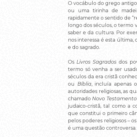
O vocábulo do grego antigo 
ou uma tirinha de madeira
rapidamente o sentido de “re
longo dos séculos, o termo v
saber e da cultura. Por exem
nos interessa é esta última
e do sagrado.
Os
Livros Sagrados
dos po
termo só venha a ser usad
séculos da era cristã conh
ou
Bíblia
, incluía apenas
autoridades religiosas, as q
chamado
Novo Testamento
judaico-cristã, tal como a
que constitui o primeiro c
pelos poderes religiosos – 
é uma questão controversa.