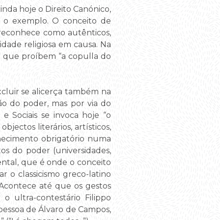
ainda hoje o Direito Canónico,
he o exemplo. O conceito de
o reconhece como autênticos,
ade religiosa em causa. Na
s” que proíbem “a copulla do
cluir se alicerça também na
ão do poder, mas por via do
e Sociais se invoca hoje “o
jectos literários, artísticos,
nhecimento obrigatório numa
s do poder (universidades,
dental, que é onde o conceito
r o classicismo greco-latino
 Acontece até que os gestos
o ultra-contestário Filippo
 pessoa de Álvaro de Campos,