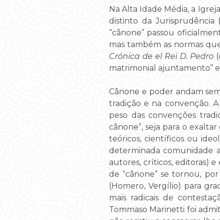
Na Alta Idade Média, a Igreja
distinto da Jurisprudência 
“cânone” passou oficialment
mas também as normas que 
Crónica de el Rei D. Pedro
(
matrimonial ajuntamento” e
Cânone e poder andam sempr
tradição e na convenção. A
peso das convenções tradic
cânone”, seja para o exaltar 
teóricos, científicos ou i
determinada comunidade ac
autores, críticos, editoras)
de “cânone” se tornou, por 
(Homero, Vergílio) para gr
mais radicais de contestaç
Tommaso Marinetti foi admit