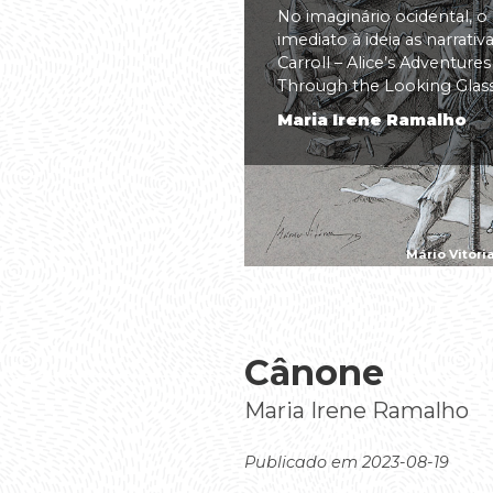
No imaginário ocidental, o
imediato à ideia as narrati
Carroll – Alice’s Adventure
Through the Looking Glass(.
Maria Irene Ramalho
Mário Vitóri
Cânone
Maria Irene Ramalho
Publicado em 2023-08-19