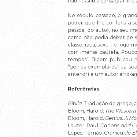
não resistiu a consagrar-lhe
No século passado, o grande
poder que lhe conferia a s
pessoal do autor, no seu im
como não podia deixar de s
classe, raça, sexo – e logo 
com imensa cautela. Pouco 
tempos”, Bloom publicou m
“génios exemplares” da sua
anterior) e um autor afro-am
Referências
Bíblia
. Tradução do grego, a
Bloom, Harold.
The Western 
Bloom, Harold.
Genius: A M
Lauter, Paul.
Canons and C
Lopes, Fernão.
Crónica de El