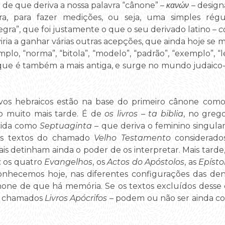
de que deriva a nossa palavra “cânone” –
κανών
– design
, para fazer medições, ou seja, uma simples régua
gra”, que foi justamente o que o seu derivado latino –
c
iria a ganhar várias outras acepções, que ainda hoje se
plo, “norma”, “bitola”, “modelo”, “padrão”, “exemplo”, “
, que é também a mais antiga, e surge no mundo judaico-c
vos hebraicos estão na base do primeiro cânone como
o muito mais tarde. É de
os livros – ta biblia
, no greg
ecida como
Septuaginta
– que deriva o feminino singular
 os textos do chamado
Velho Testamento
considerados
uais detinham ainda o poder de os interpretar. Mais tarde
: os quatro
Evangelhos
, os
Actos do Apóstolos
, as
Epísto
 conhecemos hoje, nas diferentes configurações das 
ânone de que há memória. Se os textos excluídos desse
os chamados
Livros Apócrifos
– podem ou não ser ainda co