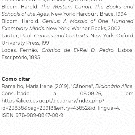
Bloom, Harold.
The Western Canon: The Books and
Schools of the Ages
. New York: Harcourt Brace, 1994
Bloom, Harold.
Genius: A Mosaic of One Hundred
Exemplary Minds
. New York: Warner Books, 2002
Lauter, Paul.
Canons and Contexts
. New York: Oxford
University Press, 1991
Lopes, Fernão.
Crónica de El-Rei D. Pedro.
Lisboa:
Escriptório, 1895
Como citar
Ramalho, Maria Irene (2019), "Cânone",
Dicionário Alice
.
Consultado a 08.08.26, em
https://alice.ces.uc.pt/dictionary/index.php?
id=23838&pag=23918&entry=43852&id_lingua=4.
ISBN: 978-989-8847-08-9