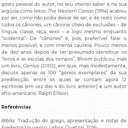
gosto pessoal do autor, no seu imenso saber e na sua
argúcia como leitor,
The Western Canon
(1994) acabou
por ser, como não podia deixar de ser, e de resto como
todos os cânones, um cânone cheio de exclusões – de
língua, classe, raça, sexo – e logo mesmo enquanto
“ocidental”. De “cânones” é, pois, preferível falar o
menos possível, e com imensa cautela. Pouco menos
de dez anos depois de ter presumido identificar os
“livros e as escolas dos tempos”, Bloom publicou mais
um livro,
Genius
(2002), em que, mais modestamente,
discute apenas os 100 “génios exemplares” da sua
predilecção, entre os quais se contam agora 12
escritoras (em vez das 4 do livro anterior) e um autor
afro-americano: Ralph Ellison.
Referências
Bíblia
. Tradução do grego, apresentação e notas de
Frederico Lourenço. Lisboa: Quetzal, 2016-