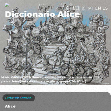
PT
EN
ES
Diccionario Alice
Mário Vitória (2015) Num cruzamento é sempre necessária uma
passadeira [tinta da china e acrílico s/papel, 50x65cm]
Destacado Semanal
Alice