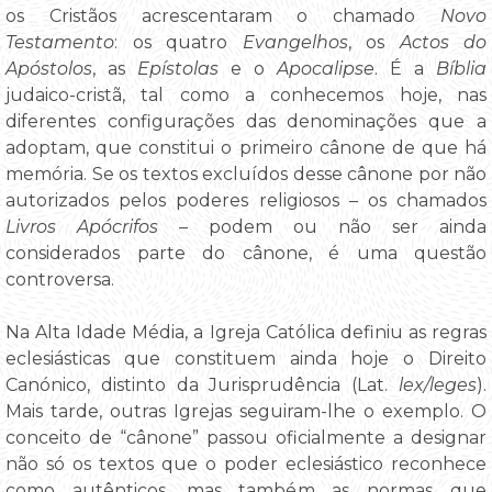
os Cristãos acrescentaram o chamado
Novo
Testamento
: os quatro
Evangelhos
, os
Actos do
Apóstolos
, as
Epístolas
e o
Apocalipse
. É a
Bíblia
judaico-cristã, tal como a conhecemos hoje, nas
diferentes configurações das denominações que a
adoptam, que constitui o primeiro cânone de que há
memória. Se os textos excluídos desse cânone por não
autorizados pelos poderes religiosos – os chamados
Livros Apócrifos
– podem ou não ser ainda
considerados parte do cânone, é uma questão
controversa.
Na Alta Idade Média, a Igreja Católica definiu as regras
eclesiásticas que constituem ainda hoje o Direito
Canónico, distinto da Jurisprudência (Lat.
lex/leges
).
Mais tarde, outras Igrejas seguiram-lhe o exemplo. O
conceito de “cânone” passou oficialmente a designar
não só os textos que o poder eclesiástico reconhece
como autênticos, mas também as normas que