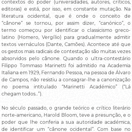
contextos do poder (universidades, autores, críticos,
editoras) e está, por isso, em constante mutação. Na
literatura ocidental, que é onde o conceito de
“cânone” se tornou, por assim dizer, “canónico”, o
termo começou por identificar o classicismo greco-
latino (Homero, Vergílio) para gradualmente admitir
textos vernáculos (Dante, Camões). Acontece até que
os gestos mais radicais de contestação são muitas vezes
absorvidos pelo cânone. Quando o ultra-contestário
Filippo Tommaso Marinetti foi admitido na Academia
Italiana em 1929, Fernando Pessoa, na pessoa de Álvaro
de Campos, não resistiu a consagrar-lhe a canonização
no poema intitulado “Marinetti Académico” (“Lá
chegam todos...”).
No século passado, o grande teórico e crítico literário
norte-americano, Harold Bloom, teve a presunção, e o
poder que lhe conferia a sua autoridade académica,
de identificar um “cânone ocidental”. Com base no