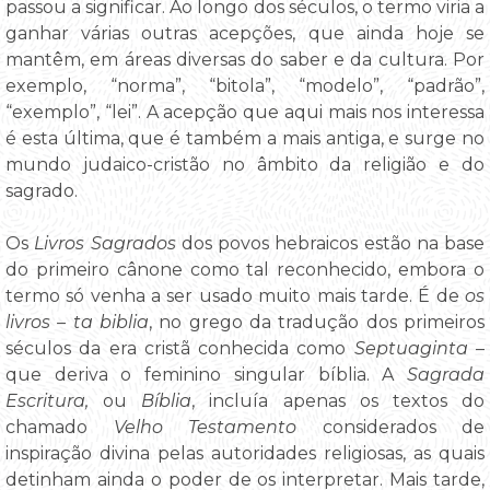
passou a significar. Ao longo dos séculos, o termo viria a
ganhar várias outras acepções, que ainda hoje se
mantêm, em áreas diversas do saber e da cultura. Por
exemplo, “norma”, “bitola”, “modelo”, “padrão”,
“exemplo”, “lei”. A acepção que aqui mais nos interessa
é esta última, que é também a mais antiga, e surge no
mundo judaico-cristão no âmbito da religião e do
sagrado.
Os
Livros Sagrados
dos povos hebraicos estão na base
do primeiro cânone como tal reconhecido, embora o
termo só venha a ser usado muito mais tarde. É de
os
livros – ta biblia
, no grego da tradução dos primeiros
séculos da era cristã conhecida como
Septuaginta
–
que deriva o feminino singular bíblia. A
Sagrada
Escritura,
ou
Bíblia
, incluía apenas os textos do
chamado
Velho Testamento
considerados de
inspiração divina pelas autoridades religiosas, as quais
detinham ainda o poder de os interpretar. Mais tarde,