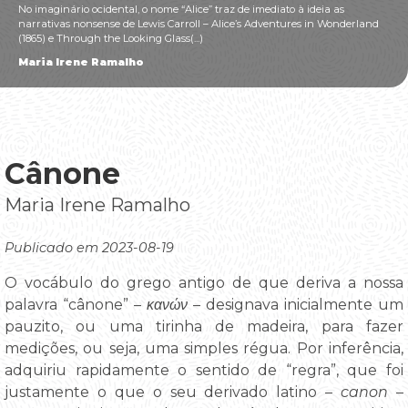
No imaginário ocidental, o nome “Alice” traz de imediato à ideia as
narrativas nonsense de Lewis Carroll – Alice’s Adventures in Wonderland
(1865) e Through the Looking Glass(...)
Maria Irene Ramalho
Cânone
Maria Irene Ramalho
Publicado em 2023-08-19
O vocábulo do grego antigo de que deriva a nossa
palavra “cânone” –
κανών
– designava inicialmente um
pauzito, ou uma tirinha de madeira, para fazer
medições, ou seja, uma simples régua. Por inferência,
adquiriu rapidamente o sentido de “regra”, que foi
justamente o que o seu derivado latino –
canon
–