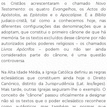
os Cristãos acrescentaram o chamado
Novo
Testamento
: os quatro
Evangelhos
, os
Actos do
Apóstolos
, as
Epístolas
e o
Apocalipse
. É a
Bíblia
judaico-cristã, tal como a conhecemos hoje, nas
diferentes configurações das denominações que a
adoptam, que constitui o primeiro cânone de que há
memória. Se os textos excluídos desse cânone por não
autorizados pelos poderes religiosos – os chamados
Livros Apócrifos
– podem ou não ser ainda
considerados parte do cânone, é uma questão
controversa.
Na Alta Idade Média, a Igreja Católica definiu as regras
eclesiásticas que constituem ainda hoje o Direito
Canónico, distinto da Jurisprudência (Lat.
lex/leges
).
Mais tarde, outras Igrejas seguiram-lhe o exemplo. O
conceito de “cânone” passou oficialmente a designar
não só os textos que o poder eclesiástico reconhece
como autênticos, mas também as normas que