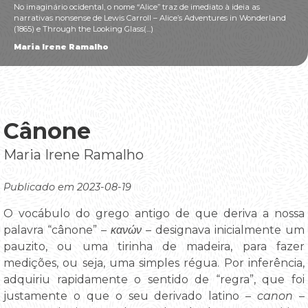
No imaginário ocidental, o nome “Alice” traz de imediato à ideia as
narrativas nonsense de Lewis Carroll – Alice’s Adventures in Wonderland
(1865) e Through the Looking Glass(...)
Maria Irene Ramalho
Cânone
Maria Irene Ramalho
Publicado em 2023-08-19
O vocábulo do grego antigo de que deriva a nossa
palavra “cânone” –
κανών
– designava inicialmente um
pauzito, ou uma tirinha de madeira, para fazer
medições, ou seja, uma simples régua. Por inferência,
adquiriu rapidamente o sentido de “regra”, que foi
justamente o que o seu derivado latino –
canon
–