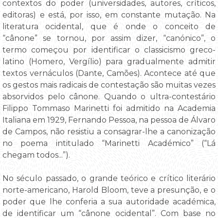
contextos do poder (universidades, autores, críticos,
editoras) e está, por isso, em constante mutação. Na
literatura ocidental, que é onde o conceito de
“cânone” se tornou, por assim dizer, “canónico”, o
termo começou por identificar o classicismo greco-
latino (Homero, Vergílio) para gradualmente admitir
textos vernáculos (Dante, Camões). Acontece até que
os gestos mais radicais de contestação são muitas vezes
absorvidos pelo cânone. Quando o ultra-contestário
Filippo Tommaso Marinetti foi admitido na Academia
Italiana em 1929, Fernando Pessoa, na pessoa de Álvaro
de Campos, não resistiu a consagrar-lhe a canonização
no poema intitulado “Marinetti Académico” (“Lá
chegam todos...”).
No século passado, o grande teórico e crítico literário
norte-americano, Harold Bloom, teve a presunção, e o
poder que lhe conferia a sua autoridade académica,
de identificar um “cânone ocidental”. Com base no