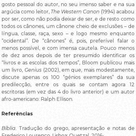
gosto pessoal do autor, no seu imenso saber e na sua
argúcia como leitor,
The Western Canon
(1994) acabou
por ser, como não podia deixar de ser, e de resto como
todos os cânones, um cânone cheio de exclusões – de
língua, classe, raça, sexo – e logo mesmo enquanto
“ocidental”. De “cânones” é, pois, preferível falar o
menos possível, e com imensa cautela. Pouco menos
de dez anos depois de ter presumido identificar os
“livros e as escolas dos tempos”, Bloom publicou mais
um livro,
Genius
(2002), em que, mais modestamente,
discute apenas os 100 “génios exemplares” da sua
predilecção, entre os quais se contam agora 12
escritoras (em vez das 4 do livro anterior) e um autor
afro-americano: Ralph Ellison.
Referências
Bíblia
. Tradução do grego, apresentação e notas de
Frederico Lourenço. Lisboa: Quetzal, 2016-