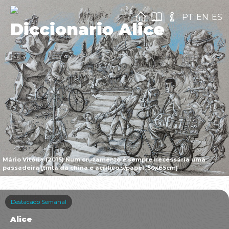
PT
EN
ES
Diccionario Alice
Mário Vitória (2015) Num cruzamento é sempre necessária uma
passadeira [tinta da china e acrílico s/papel, 50x65cm]
Destacado Semanal
Alice