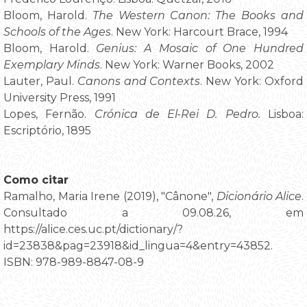
Bloom, Harold.
The Western Canon: The Books and
Schools of the Ages
. New York: Harcourt Brace, 1994
Bloom, Harold.
Genius: A Mosaic of One Hundred
Exemplary Minds
. New York: Warner Books, 2002
Lauter, Paul.
Canons and Contexts
. New York: Oxford
University Press, 1991
Lopes, Fernão.
Crónica de El-Rei D. Pedro.
Lisboa:
Escriptório, 1895
Como citar
Ramalho, Maria Irene (2019), "Cânone",
Dicionário Alice
.
Consultado a 09.08.26, em
https://alice.ces.uc.pt/dictionary/?
id=23838&pag=23918&id_lingua=4&entry=43852.
ISBN: 978-989-8847-08-9