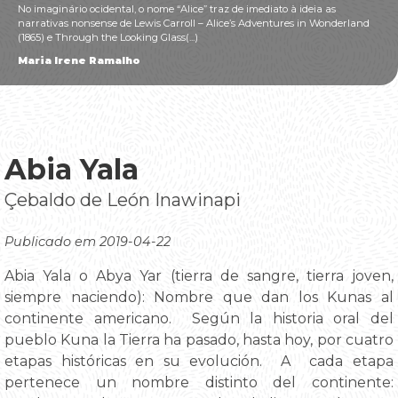
No imaginário ocidental, o nome “Alice” traz de imediato à ideia as
narrativas nonsense de Lewis Carroll – Alice’s Adventures in Wonderland
(1865) e Through the Looking Glass(...)
Maria Irene Ramalho
Abia Yala
Çebaldo de León Inawinapi
Publicado em 2019-04-22
Abia Yala o Abya Yar (tierra de sangre, tierra joven,
siempre naciendo): Nombre que dan los Kunas al
continente americano. Según la historia oral del
pueblo Kuna la Tierra ha pasado, hasta hoy, por cuatro
etapas históricas en su evolución. A cada etapa
pertenece un nombre distinto del continente: