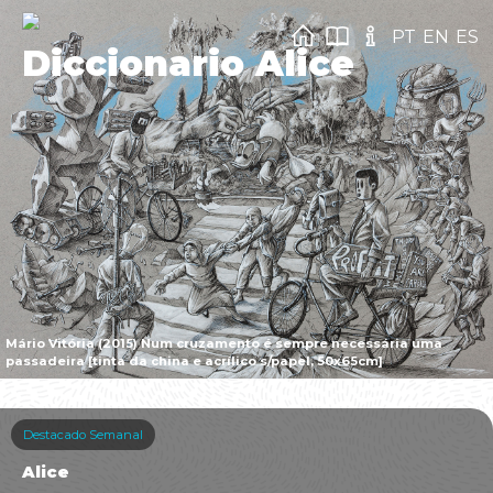
PT
EN
ES
Diccionario Alice
Mário Vitória (2015) Num cruzamento é sempre necessária uma
passadeira [tinta da china e acrílico s/papel, 50x65cm]
Destacado Semanal
Alice