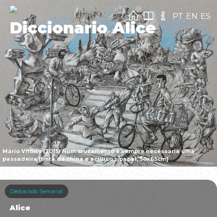
PT
EN
ES
Diccionario Alice
Mário Vitória (2015) Num cruzamento é sempre necessária uma
passadeira [tinta da china e acrílico s/papel, 50x65cm]
Destacado Semanal
Alice