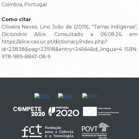
Coimbra, Portugal.
Como citar
Oliveira Neves, Lino João de (2019), "Terras indígenas",
Dicionário Alice
. Consultado a 06.08.26, em
https://alice.ces.uc.pt/dictionary/index.php?
id=23838&pag=23918&entry=24564&id_lingua=4. ISBN:
978-989-8847-08-9