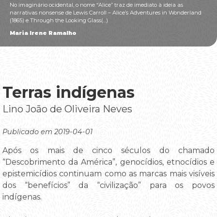
No imaginário ocidental, o nome “Alice” traz de imediato à ideia as
narrativas nonsense de Lewis Carroll – Alice’s Adventures in Wonderland
(1865) e Through the Looking Glass(...)
Maria Irene Ramalho
Terras indígenas
Lino João de Oliveira Neves
Publicado em 2019-04-01
Após os mais de cinco séculos do chamado
“Descobrimento da América”, genocídios, etnocídios e
epistemicídios continuam como as marcas mais visíveis
dos “benefícios” da “civilização” para os povos
indígenas.